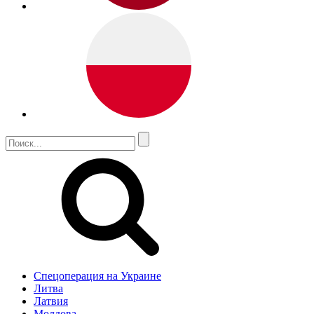
Спецоперация на Украине
Литва
Латвия
Молдова