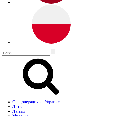
Спецоперация на Украине
Литва
Латвия
Молдова