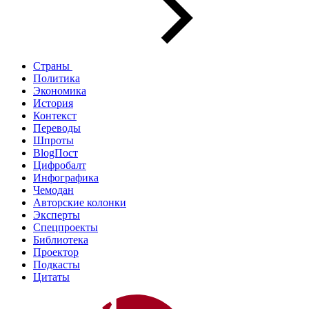
Страны
Политика
Экономика
История
Контекст
Переводы
Шпроты
BlogПост
Цифробалт
Инфографика
Чемодан
Авторские колонки
Эксперты
Спецпроекты
Библиотека
Проектор
Подкасты
Цитаты