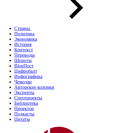
Страны
Политика
Экономика
История
Контекст
Переводы
Шпроты
BlogПост
Цифробалт
Инфографика
Чемодан
Авторские колонки
Эксперты
Спецпроекты
Библиотека
Проектор
Подкасты
Цитаты