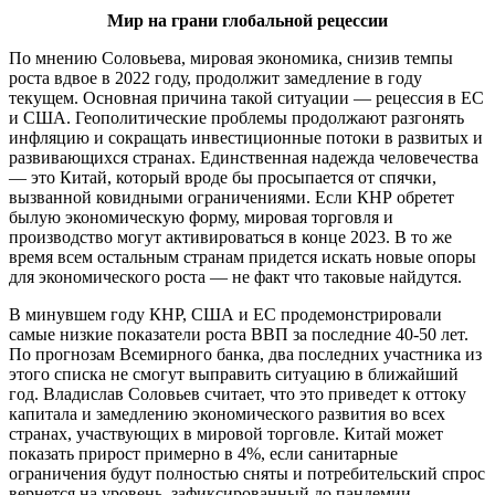
Мир на грани глобальной рецессии
По мнению Соловьева, мировая экономика, снизив темпы
роста вдвое в 2022 году, продолжит замедление в году
текущем. Основная причина такой ситуации — рецессия в ЕС
и США. Геополитические проблемы продолжают разгонять
инфляцию и сокращать инвестиционные потоки в развитых и
развивающихся странах. Единственная надежда человечества
— это Китай, который вроде бы просыпается от спячки,
вызванной ковидными ограничениями. Если КНР обретет
былую экономическую форму, мировая торговля и
производство могут активироваться в конце 2023. В то же
время всем остальным странам придется искать новые опоры
для экономического роста — не факт что таковые найдутся.
В минувшем году КНР, США и ЕС продемонстрировали
самые низкие показатели роста ВВП за последние 40-50 лет.
По прогнозам Всемирного банка, два последних участника из
этого списка не смогут выправить ситуацию в ближайший
год. Владислав Соловьев считает, что это приведет к оттоку
капитала и замедлению экономического развития во всех
странах, участвующих в мировой торговле. Китай может
показать прирост примерно в 4%, если санитарные
ограничения будут полностью сняты и потребительский спрос
вернется на уровень, зафиксированный до пандемии.