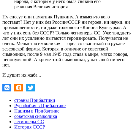
народа, с которым у него была связана его
реальная Великая история.
Ну снесут они памятник Пушкину. А взамен-то кого
поставят? Нет у них без России/СССР ни героев, ни науки, ни
промышленности, ни даже толкового «Канона Культуры». А
что у них есть без СССР? Только легионеры СС. Уже тридцать
лет они их усиленно пытаются героизировать. Получается не
очень. Мешает «символика» — орел со свастикой на рукаве
эсэсовской формы. Которая, в отличие от советской
символики, после 9 мая 1945 года стала в мире, мягко говоря,
непопулярной. А кроме этой символики, у латышей ничего
нет.
И душит их жаба...
страны Прибалтики
Русофобия в Прибалтике
Нацизм в Прибалтике
советская символика
легионеры СС
История СССР