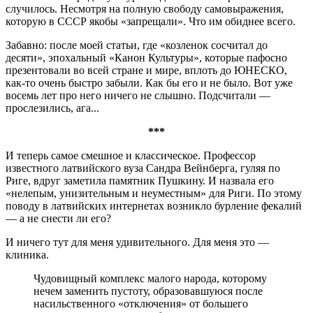
случилось. Несмотря на полную свободу самовыражения,
которую в СССР якобы «запрещали». Что им обиднее всего.
Забавно: после моей статьи, где «козленок сосчитал до
десяти», эпохальный «Канон Культуры», которые пафосно
презентовали во всей стране и мире, вплоть до ЮНЕСКО,
как-то очень быстро забыли. Как бы его и не было. Вот уже
восемь лет про него ничего не слышно. Подсчитали —
прослезились, ага...
***
И теперь самое смешное и классическое. Профессор
известного латвийского вуза Сандра Вейнберга, гуляя по
Риге, вдруг заметила памятник Пушкину. И назвала его
«нелепым, унизительным и неуместным» для Риги. По этому
поводу в латвийских интернетах возникло бурление фекалий
— а не снести ли его?
И ничего тут для меня удивительного. Для меня это —
клиника.
Чудовищный комплекс малого народа, которому
нечем заменить пустоту, образовавшуюся после
насильственного «отключения» от большего