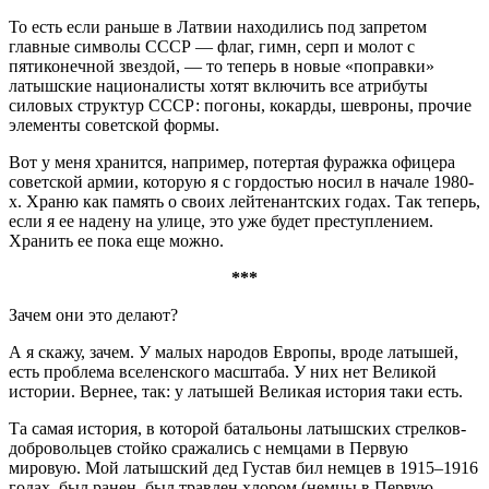
То есть если раньше в Латвии находились под запретом
главные символы СССР — флаг, гимн, серп и молот с
пятиконечной звездой, — то теперь в новые «поправки»
латышские националисты хотят включить все атрибуты
силовых структур СССР: погоны, кокарды, шевроны, прочие
элементы советской формы.
Вот у меня хранится, например, потертая фуражка офицера
советской армии, которую я с гордостью носил в начале 1980-
х. Храню как память о своих лейтенантских годах. Так теперь,
если я ее надену на улице, это уже будет преступлением.
Хранить ее пока еще можно.
***
Зачем они это делают?
А я скажу, зачем. У малых народов Европы, вроде латышей,
есть проблема вселенского масштаба. У них нет Великой
истории. Вернее, так: у латышей Великая история таки есть.
Та самая история, в которой батальоны латышских стрелков-
добровольцев стойко сражались с немцами в Первую
мировую. Мой латышский дед Густав бил немцев в 1915–1916
годах, был ранен, был травлен хлором (немцы в Первую