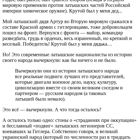
мировую применяли против латышских частей Российской
империи химическое оружие). Крутой был у меня дед...
Мой латышский дядя Артур во Вторую мировую сражался в
составе Красной армии с гитлеровцами, тоже добровольцем
пошел на фронт. Вернулся с фронта — майор, командир
разведбата, грудь в орденах, весь израненный, но крепкий и
веселый. Победитель! Крутой был у меня дядька…
Но! Это современные латышские националисты из истории
своего народа вычеркнули: как бы ничего и не было.
Вычеркнули они из истории латышского народа
все реальные подвиги лучших его представителей,
которые двигали военное дело, науку, культуру,
цивилизацию вместе со своим великим соседом и
партнером — русским народом (а таковых
латышей было немало).
Это всё — вычеркнули. А что тогда осталось?
А осталось только одно: стоны о «страданиях при оккупации»
и бесславный «подвиг» латышских легионеров СС,
воевавших за Гитлера. Собственно говоря, и великий
украинский народ (который по численности раз в тридцать