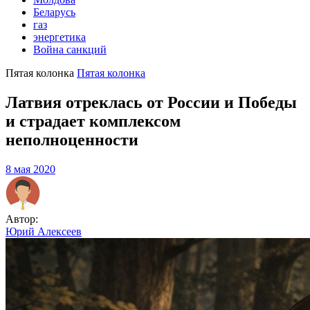
Беларусь
газ
энергетика
Война санкций
Пятая колонка
Пятая колонка
Латвия отреклась от России и Победы
и страдает комплексом
неполноценности
8 мая 2020
Автор:
Юрий Алексеев