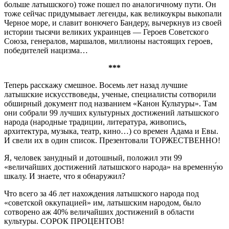
больше латышского) тоже пошел по аналогичному пути. Он
тоже сейчас придумывает легенды, как великоукры выкопали
Черное море, и славит вонючего Бандеру, вычеркнув из своей
истории тысячи великих украинцев — Героев Советского
Союза, генералов, маршалов, миллионы настоящих героев,
победителей нацизма…
***
Теперь расскажу смешное. Восемь лет назад лучшие
латышские искусствоведы, ученые, специалисты сотворили
обширный документ под названием «Канон Культуры». Там
они собрали 99 лучших культурных достижений латышского
народа (народные традиции, литература, живопись,
архитектура, музыка, театр, кино…) со времен Адама и Евы.
И свели их в один список. Презентовали ТОРЖЕСТВЕННО!
Я, человек занудный и дотошный, положил эти 99
«величайших достижений латышского народа» на временну́ю
шкалу. И знаете, что я обнаружил?
Что всего за 46 лет нахождения латышского народа под
«советской оккупацией» им, латышским народом, было
сотворено аж 40% величайших достижений в области
культуры. СОРОК ПРОЦЕНТОВ!