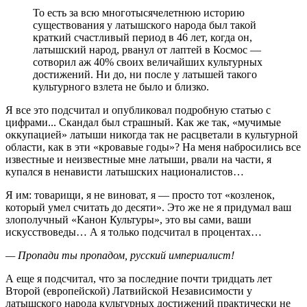
То есть за всю многотысячелетнюю историю
существования у латышского народа был такой
краткий счастливый период в 46 лет, когда он,
латышский народ, рванул от лаптей в Космос —
сотворил аж 40% своих величайших культурных
достижений. Ни до, ни после у латышей такого
культурного взлета не было и близко.
Я все это подсчитал и опубликовал подробную статью с
цифрами... Скандал был страшный. Как же так, «мучимые
оккупацией» латыши никогда так не расцветали в культурной
области, как в эти «кровавые годы»? На меня набросились все
известные и неизвестные мне латыши, рвали на части, я
купался в ненависти латышских националистов…
Я им: товарищи, я не виноват, я — просто тот «козленок,
который умел считать до десяти». Это же не я придумал ваш
злополучный «Канон Культуры», это вы сами, ваши
искусствоведы… А я только подсчитал в процентах…
— Пропади ты пропадом, русский империалист!
А еще я подсчитал, что за последние почти тридцать лет
Второй (европейской) Латвийской Независимости у
латышского народа культурных достижений практически не