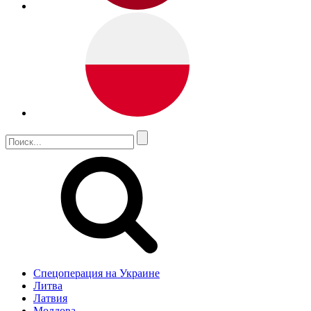
Спецоперация на Украине
Литва
Латвия
Молдова