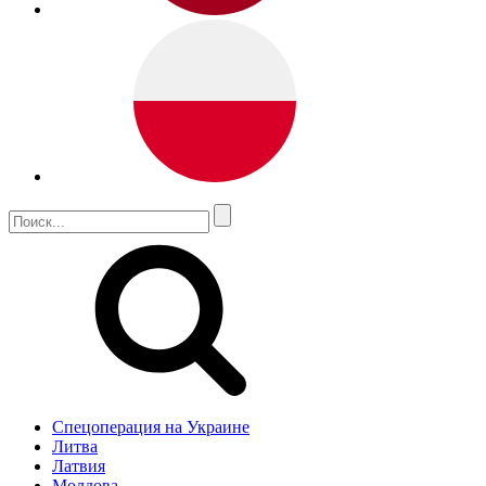
Спецоперация на Украине
Литва
Латвия
Молдова