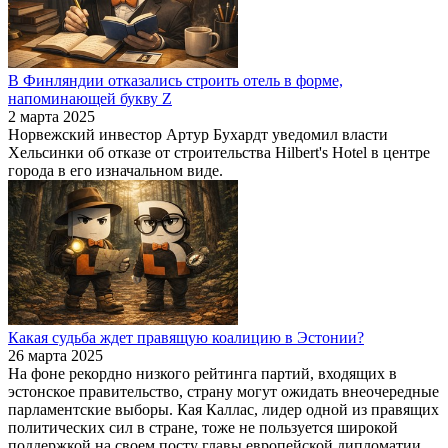
В Финляндии отказались строить отель в форме,
напоминающей букву Z
2 марта 2025
Норвежский инвестор Артур Бухардт уведомил власти
Хельсинки об отказе от строительства Hilbert's Hotel в центре
города в его изначальном виде.
Какая судьба ждет правящую коалицию в Эстонии?
26 марта 2025
На фоне рекордно низкого рейтинга партий, входящих в
эстонское правительство, страну могут ожидать внеочередные
парламентские выборы. Кая Каллас, лидер одной из правящих
политических сил в стране, тоже не пользуется широкой
поддержкой на своем посту главы европейской дипломатии.