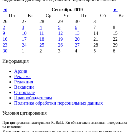
◄
Сентябрь 2019
►
Пн
Вт
Ср
Чт
Пт
Сб
Вс
26
27
28
29
30
31
1
2
3
4
5
6
7
8
9
10
11
12
13
14
15
16
17
18
19
20
21
22
23
24
25
26
27
28
29
30
1
2
3
4
5
6
Информация
Архив
Реклама
Редакция
Вакансии
О портале
Правообладателям
Политика обработки персональных данных
Условия цитирования
При цитировании материалов RuBaltic.Ru обязательна активная гиперссылка
на источник.
Материалы авторов отражают их личную позицию и могут не совпадать с