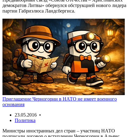
демократов Литвы» обернулся обструкцией нового лидера
партии Габриэлюса Ландсбергиса.
Приглашение Черногории в НАТО не имеет военного
основания
23.05.2016 •
Политика
Министры иностранных дел стран – участниц НАТО
подписали договор о вступлении Черногории в Альянс.