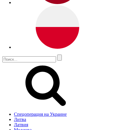
Спецоперация на Украине
Литва
Латвия
Молдова