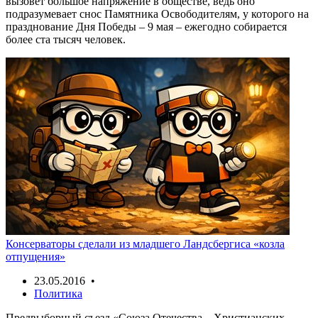
вызовет большое напряжение в обществе, ведь оно
подразумевает снос Памятника Освободителям, у которого на
празднование Дня Победы – 9 мая – ежегодно собирается
более ста тысяч человек.
Консерваторы сделали из младшего Ландсбергиса «козла
отпущения»
23.05.2016 •
Политика
Предвыборный съезд «Союза Отечества – Христианских