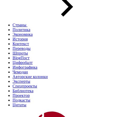
Страны
Политика
Экономика
История
Контекст
Переводы
Шпроты
BlogПост
Цифробалт
Инфографика
Чемодан
Авторские колонки
Эксперты
Спецпроекты
Библиотека
Проектор
Подкасты
Цитаты