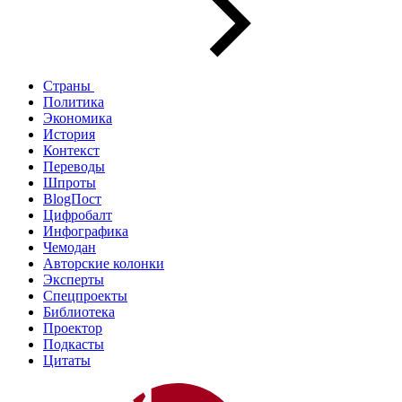
Страны
Политика
Экономика
История
Контекст
Переводы
Шпроты
BlogПост
Цифробалт
Инфографика
Чемодан
Авторские колонки
Эксперты
Спецпроекты
Библиотека
Проектор
Подкасты
Цитаты