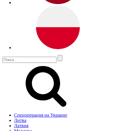
Спецоперация на Украине
Литва
Латвия
Молдова