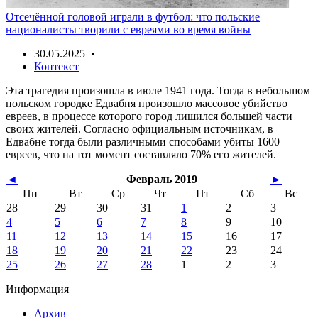
Отсечённой головой играли в футбол: что польские
националисты творили с евреями во время войны
30.05.2025 •
Контекст
Эта трагедия произошла в июле 1941 года. Тогда в небольшом
польском городке Едвабня произошло массовое убийство
евреев, в процессе которого город лишился большей части
своих жителей. Согласно официальным источникам, в
Едвабне тогда были различными способами убиты 1600
евреев, что на тот момент составляло 70% его жителей.
◄
Февраль 2019
►
Пн
Вт
Ср
Чт
Пт
Сб
Вс
28
29
30
31
1
2
3
4
5
6
7
8
9
10
11
12
13
14
15
16
17
18
19
20
21
22
23
24
25
26
27
28
1
2
3
Информация
Архив