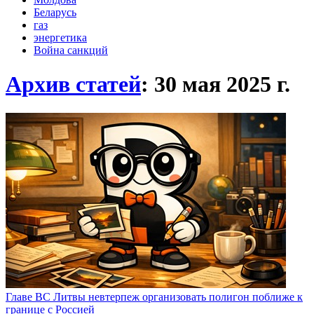
Беларусь
газ
энергетика
Война санкций
Архив статей
: 30 мая 2025
г.
Главе ВС Литвы невтерпеж организовать полигон поближе к
границе с Россией