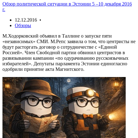
Обзор политической ситуации в Эстонии 5 –10 декабря 2016
г.
12.12.2016 •
Обзоры
М.Ходорковский объявил в Таллине о запуске пяти
«независимых» СМИ. М.Репс заявила о том, что центристы не
будут расторгать договор о сотрудничестве с «Единой
Россией». Член Свободной партии обвинил центристов в
развязывании кампании «по одурачиванию русскоязычных
избирателей». Депутаты парламента Эстонии единогласно
одобрили принятие акта Магнитского.