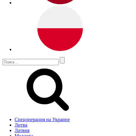
Спецоперация на Украине
Литва
Латвия
Молдова