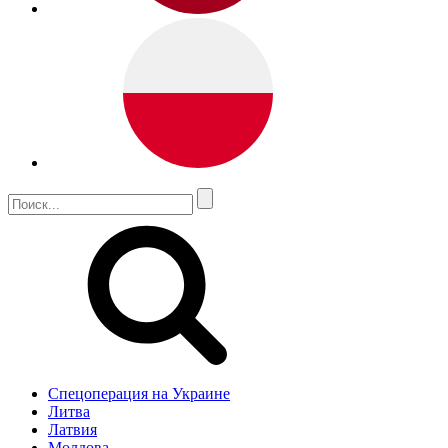
Спецоперация на Украине
Литва
Латвия
Молдова