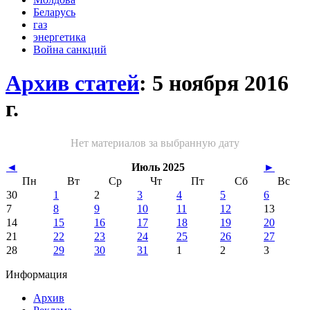
Беларусь
газ
энергетика
Война санкций
Архив статей
: 5 ноября 2016
г.
Нет материалов за выбранную дату
◄
Июль 2025
►
Пн
Вт
Ср
Чт
Пт
Сб
Вс
30
1
2
3
4
5
6
7
8
9
10
11
12
13
14
15
16
17
18
19
20
21
22
23
24
25
26
27
28
29
30
31
1
2
3
Информация
Архив