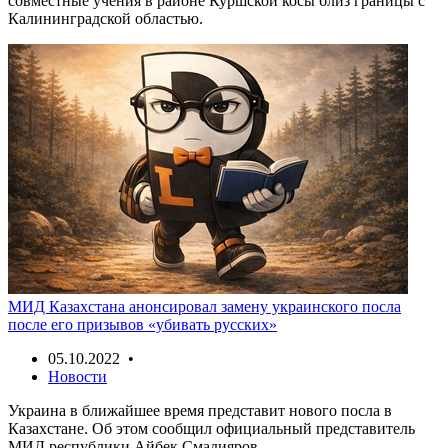
совместные учения в районе Куршской косы близ границы с
Калининградской областью.
МИД Казахстана анонсировал замену украинского посла
после его призывов «убивать русских»
05.10.2022 •
Новости
Украина в ближайшее время представит нового посла в
Казахстане. Об этом сообщил официальный представитель
МИД республики Айбек Смадияров.