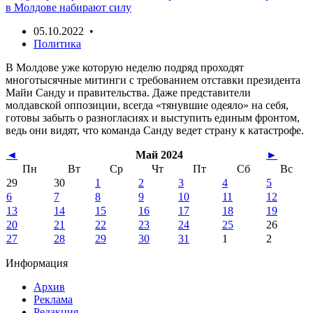
в Молдове набирают силу
05.10.2022 •
Политика
В Молдове уже которую неделю подряд проходят
многотысячные митинги с требованием отставки президента
Майи Санду и правительства. Даже представители
молдавской оппозиции, всегда «тянувшие одеяло» на себя,
готовы забыть о разногласиях и выступить единым фронтом,
ведь они видят, что команда Санду ведет страну к катастрофе.
◄
Май 2024
►
Пн
Вт
Ср
Чт
Пт
Сб
Вс
29
30
1
2
3
4
5
6
7
8
9
10
11
12
13
14
15
16
17
18
19
20
21
22
23
24
25
26
27
28
29
30
31
1
2
Информация
Архив
Реклама
Редакция