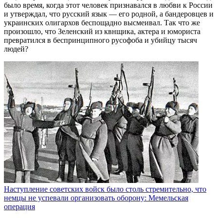
было время, когда этот человек признавался в любви к России
и утверждал, что русский язык — его родной, а бандеровцев и
украинских олигархов беспощадно высмеивал. Так что же
произошло, что Зеленский из квнщика, актера и юмориста
превратился в беспринципного русофоба и убийцу тысяч
людей?
Наступление советских войск было столь стремительно, что
немцы не успевали организовать оборону: Мемельская
операция