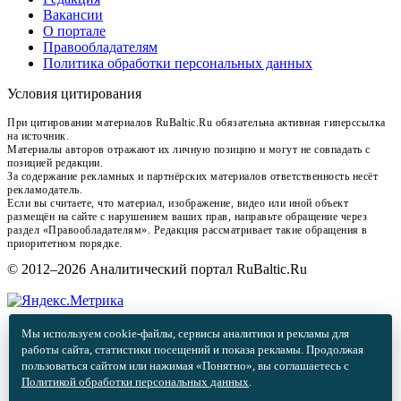
Вакансии
О портале
Правообладателям
Политика обработки персональных данных
Условия цитирования
При цитировании материалов RuBaltic.Ru обязательна активная гиперссылка
на источник.
Материалы авторов отражают их личную позицию и могут не совпадать с
позицией редакции.
За содержание рекламных и партнёрских материалов ответственность несёт
рекламодатель.
Если вы считаете, что материал, изображение, видео или иной объект
размещён на сайте с нарушением ваших прав, направьте обращение через
раздел «Правообладателям». Редакция рассматривает такие обращения в
приоритетном порядке.
© 2012–2026 Аналитический портал RuBaltic.Ru
Мы используем cookie-файлы, сервисы аналитики и рекламы для
работы сайта, статистики посещений и показа рекламы. Продолжая
пользоваться сайтом или нажимая «Понятно», вы соглашаетесь с
Политикой обработки персональных данных
.