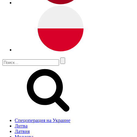
Спецоперация на Украине
Литва
Латвия
Молдова