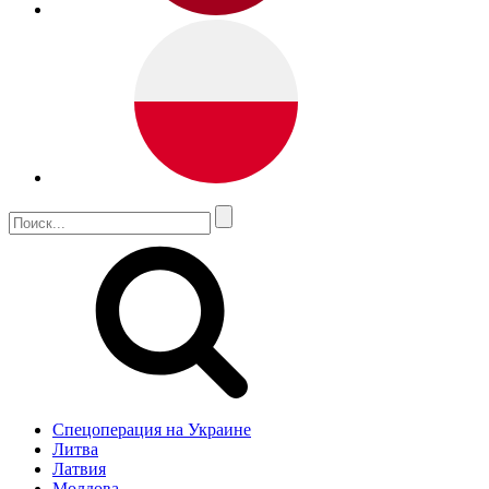
Спецоперация на Украине
Литва
Латвия
Молдова