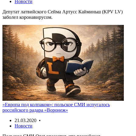
Новости
Депутат латвийского Сейма Артусс Кайминьш (KPV LV)
заболел коронавирусом.
«Европа под колпаком»: польское СМИ испугалось
российского радара «Воронеж»
21.03.2020 •
Новости