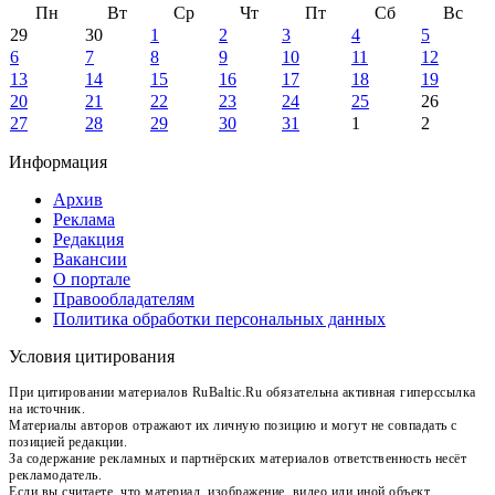
Пн
Вт
Ср
Чт
Пт
Сб
Вс
29
30
1
2
3
4
5
6
7
8
9
10
11
12
13
14
15
16
17
18
19
20
21
22
23
24
25
26
27
28
29
30
31
1
2
Информация
Архив
Реклама
Редакция
Вакансии
О портале
Правообладателям
Политика обработки персональных данных
Условия цитирования
При цитировании материалов RuBaltic.Ru обязательна активная гиперссылка
на источник.
Материалы авторов отражают их личную позицию и могут не совпадать с
позицией редакции.
За содержание рекламных и партнёрских материалов ответственность несёт
рекламодатель.
Если вы считаете, что материал, изображение, видео или иной объект