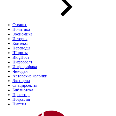
Страны
Политика
Экономика
История
Контекст
Переводы
Шпроты
BlogПост
Цифробалт
Инфографика
Чемодан
Авторские колонки
Эксперты
Спецпроекты
Библиотека
Проектор
Подкасты
Цитаты