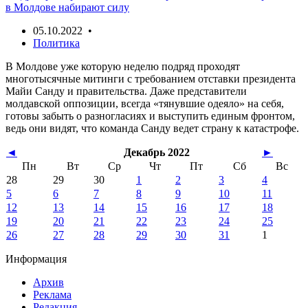
в Молдове набирают силу
05.10.2022 •
Политика
В Молдове уже которую неделю подряд проходят
многотысячные митинги с требованием отставки президента
Майи Санду и правительства. Даже представители
молдавской оппозиции, всегда «тянувшие одеяло» на себя,
готовы забыть о разногласиях и выступить единым фронтом,
ведь они видят, что команда Санду ведет страну к катастрофе.
◄
Декабрь 2022
►
Пн
Вт
Ср
Чт
Пт
Сб
Вс
28
29
30
1
2
3
4
5
6
7
8
9
10
11
12
13
14
15
16
17
18
19
20
21
22
23
24
25
26
27
28
29
30
31
1
Информация
Архив
Реклама
Редакция