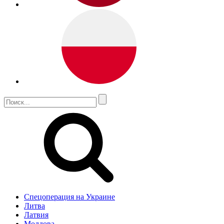
Спецоперация на Украине
Литва
Латвия
Молдова