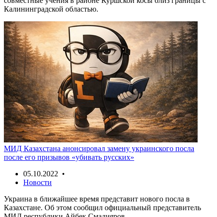
совместные учения в районе Куршской косы близ границы с
Калининградской областью.
МИД Казахстана анонсировал замену украинского посла
после его призывов «убивать русских»
05.10.2022 •
Новости
Украина в ближайшее время представит нового посла в
Казахстане. Об этом сообщил официальный представитель
МИД республики Айбек Смадияров.