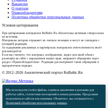
Вакансии
О портале
Правообладателям
Политика обработки персональных данных
Условия цитирования
При цитировании материалов RuBaltic.Ru обязательна активная гиперссылка
на источник.
Материалы авторов отражают их личную позицию и могут не совпадать с
позицией редакции.
За содержание рекламных и партнёрских материалов ответственность несёт
рекламодатель.
Если вы считаете, что материал, изображение, видео или иной объект
размещён на сайте с нарушением ваших прав, направьте обращение через
раздел «Правообладателям». Редакция рассматривает такие обращения в
приоритетном порядке.
© 2012–2026 Аналитический портал RuBaltic.Ru
Мы используем cookie-файлы, сервисы аналитики и рекламы для
работы сайта, статистики посещений и показа рекламы. Продолжая
пользоваться сайтом или нажимая «Понятно», вы соглашаетесь с
Политикой обработки персональных данных
.