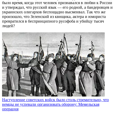
было время, когда этот человек признавался в любви к России
и утверждал, что русский язык — его родной, а бандеровцев и
украинских олигархов беспощадно высмеивал. Так что же
произошло, что Зеленский из квнщика, актера и юмориста
превратился в беспринципного русофоба и убийцу тысяч
людей?
Наступление советских войск было столь стремительно, что
немцы не успевали организовать оборону: Мемельская
операция