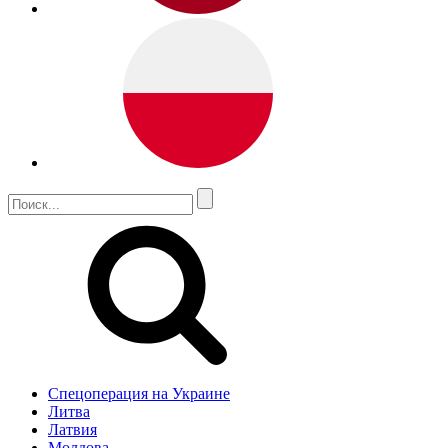
Спецоперация на Украине
Литва
Латвия
Молдова