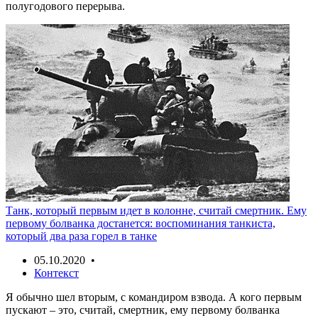
полугодового перерыва.
Танк, который первым идет в колонне, считай смертник. Ему
первому болванка достанется: воспоминания танкиста,
который два раза горел в танке
05.10.2020 •
Контекст
Я обычно шел вторым, с командиром взвода. А кого первым
пускают – это, считай, смертник, ему первому болванка