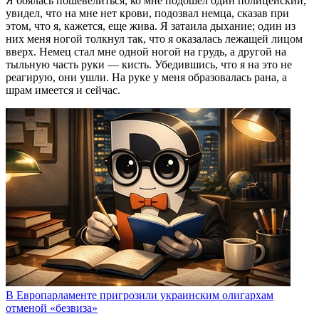
Я боялась пошевелиться, ко мне подошел один полицейский,
увидел, что на мне нет крови, подозвал немца, сказав при
этом, что я, кажется, еще жива. Я затаила дыхание; один из
них меня ногой толкнул так, что я оказалась лежащей лицом
вверх. Немец стал мне одной ногой на грудь, а другой на
тыльную часть руки — кисть. Убедившись, что я на это не
реагирую, они ушли. На руке у меня образовалась рана, а
шрам имеется и сейчас.
В Европарламенте пригрозили украинским олигархам
отменой «безвиза»