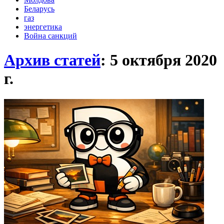
Беларусь
газ
энергетика
Война санкций
Архив статей
: 5 октября 2020
г.