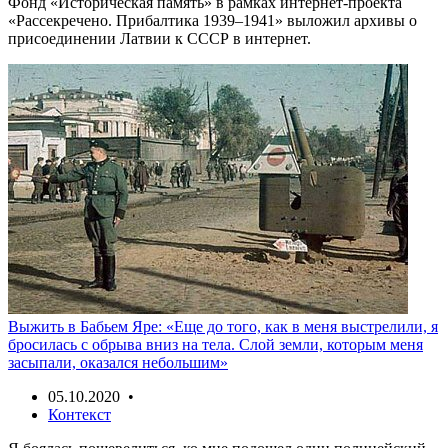
Фонд «Историческая память» в рамках интернет-проекта
«Рассекречено. Прибалтика 1939–1941» выложил архивы о
присоединении Латвии к СССР в интернет.
Выжить в Бабьем Яре: «Еще до того, как в меня выстрелили, я
бросилась с обрыва вниз на тела. Слой земли, которым меня
засыпали, оказался небольшим»
05.10.2020 •
Контекст