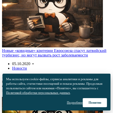
Новые «ковидные» критерии Евросоюза спасут латвийский
турбизнес, но могут вызвать рост заболеваемости
05.10.2020 •
Новости
Брюссель планирует ввести единые для всего Евросоюза
Мы используем cookie-файлы, сервисы аналитики и рекламы для
показатели заболеваемости. С одной стороны, это поможет
работы сайта, статистики посещений и показа рекламы. Продолжая
сфере туризма Латвии, с другой — может вызвать рост
пользоваться сайтом или нажимая «Понятно», вы соглашаетесь с
заболеваемости коронавирусом в республике.
Политикой обработки персональных данных
.
Подробнее
Понятно