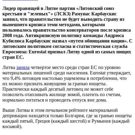
Лидер правящей в Литве партии «Литовский союз
крестьян и "зеленых"» (ЛСКЗ) Рамунас Карбаускис
заявил, что правительство не будет выводить страну из
нынешнего кризиса теми методами, которыми
пользовалось правительство консерваторов после кризиса
2008 года. Антикризисную политику команды Андрюса
Кубилюса Карбаускис назвал «путем обнищания нации». С
литовским политиком согласна и статистическая служба
Евросоюза: Eurostat признал Литву одной из самых нищих
стран ЕС.
Литва
заняла
четвертое место среди стран ЕС по уровню
материальных лишений среди населения. Eurostat утверждает,
что 9,4% литовцев настолько ущемлены в потреблении, что
их можно признать живущими за гранью нищеты.
Практически каждый десятый литовец не может себе
позволить отапливать жилище зимой, платить по счетам,
нормально питаться и проводить отпуск вне дома.
Выше Литвы в этом печальном рейтинге материальной
депривации находятся только Болгария, где за гранью нищеты
каждый пятый, Греция (каждый шестой) и Румыния (каждый
восьмой).