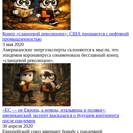
Конец «сланцевой революции»: США прощаются с нефтяной
промышленностью
3 мая 2020
Американские энергоэксперты склоняются к мысли, что
эпидемия коронавируса ознаменовала бесславный конец
«сланцевой революции».
«ЕС — не Европа, а немцы, итальянцы и поляки»:
американский эксперт высказался о будущем континента
после пандемии
30 апреля 2020
Европейский союз завершит борьбу с пандемией