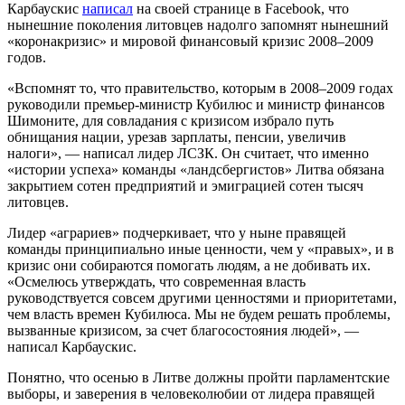
Карбаускис
написал
на своей странице в Facebook, что
нынешние поколения литовцев надолго запомнят нынешний
«коронакризис» и мировой финансовый кризис 2008–2009
годов.
«Вспомнят то, что правительство, которым в 2008–2009 годах
руководили премьер-министр Кубилюс и министр финансов
Шимоните, для совладания с кризисом избрало путь
обнищания нации, урезав зарплаты, пенсии, увеличив
налоги», — написал лидер ЛСЗК. Он считает, что именно
«истории успеха» команды «ландсбергистов» Литва обязана
закрытием сотен предприятий и эмиграцией сотен тысяч
литовцев.
Лидер «аграриев» подчеркивает, что у ныне правящей
команды принципиально иные ценности, чем у «правых», и в
кризис они собираются помогать людям, а не добивать их.
«Осмелюсь утверждать, что современная власть
руководствуется совсем другими ценностями и приоритетами,
чем власть времен Кубилюса. Мы не будем решать проблемы,
вызванные кризисом, за счет благосостояния людей», —
написал Карбаускис.
Понятно, что осенью в Литве должны пройти парламентские
выборы, и заверения в человеколюбии от лидера правящей