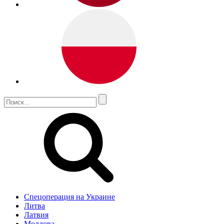
Спецоперация на Украине
Литва
Латвия
Молдова