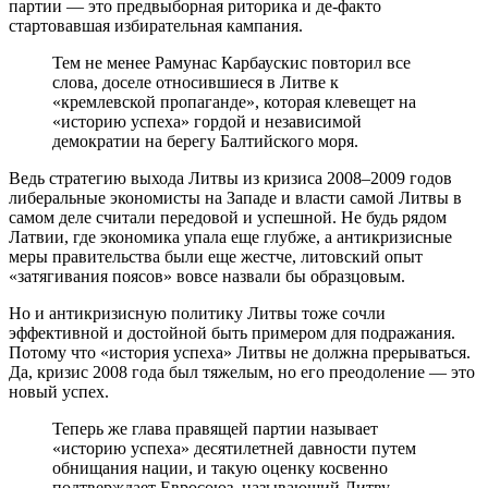
партии — это предвыборная риторика и де-факто
стартовавшая избирательная кампания.
Тем не менее Рамунас Карбаускис повторил все
слова, доселе относившиеся в Литве к
«кремлевской пропаганде», которая клевещет на
«историю успеха» гордой и независимой
демократии на берегу Балтийского моря.
Ведь стратегию выхода Литвы из кризиса 2008–2009 годов
либеральные экономисты на Западе и власти самой Литвы в
самом деле считали передовой и успешной. Не будь рядом
Латвии, где экономика упала еще глубже, а антикризисные
меры правительства были еще жестче, литовский опыт
«затягивания поясов» вовсе назвали бы образцовым.
Но и антикризисную политику Литвы тоже сочли
эффективной и достойной быть примером для подражания.
Потому что «история успеха» Литвы не должна прерываться.
Да, кризис 2008 года был тяжелым, но его преодоление — это
новый успех.
Теперь же глава правящей партии называет
«историю успеха» десятилетней давности путем
обнищания нации, и такую оценку косвенно
подтверждает Евросоюз, называющий Литву