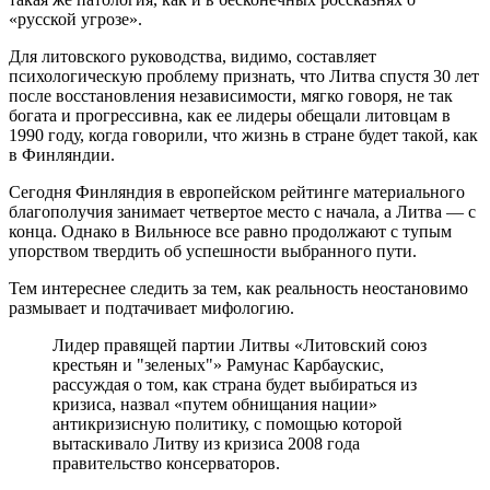
«русской угрозе».
Для литовского руководства, видимо, составляет
психологическую проблему признать, что Литва спустя 30 лет
после восстановления независимости, мягко говоря, не так
богата и прогрессивна, как ее лидеры обещали литовцам в
1990 году, когда говорили, что жизнь в стране будет такой, как
в Финляндии.
Сегодня Финляндия в европейском рейтинге материального
благополучия занимает четвертое место с начала, а Литва — с
конца. Однако в Вильнюсе все равно продолжают с тупым
упорством твердить об успешности выбранного пути.
Тем интереснее следить за тем, как реальность неостановимо
размывает и подтачивает мифологию.
Лидер правящей партии Литвы «Литовский союз
крестьян и "зеленых"» Рамунас Карбаускис,
рассуждая о том, как страна будет выбираться из
кризиса, назвал «путем обнищания нации»
антикризисную политику, с помощью которой
вытаскивало Литву из кризиса 2008 года
правительство консерваторов.