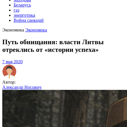
Беларусь
газ
энергетика
Война санкций
Экономика
Экономика
Путь обнищания: власти Литвы
отреклись от «истории успеха»
7 мая 2020
Автор:
Александр Носович