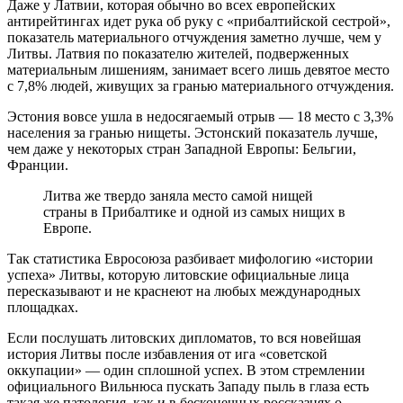
Даже у Латвии, которая обычно во всех европейских
антирейтингах идет рука об руку с «прибалтийской сестрой»,
показатель материального отчуждения заметно лучше, чем у
Литвы. Латвия по показателю жителей, подверженных
материальным лишениям, занимает всего лишь девятое место
с 7,8% людей, живущих за гранью материального отчуждения.
Эстония вовсе ушла в недосягаемый отрыв — 18 место с 3,3%
населения за гранью нищеты. Эстонский показатель лучше,
чем даже у некоторых стран Западной Европы: Бельгии,
Франции.
Литва же твердо заняла место самой нищей
страны в Прибалтике и одной из самых нищих в
Европе.
Так статистика Евросоюза разбивает мифологию «истории
успеха» Литвы, которую литовские официальные лица
пересказывают и не краснеют на любых международных
площадках.
Если послушать литовских дипломатов, то вся новейшая
история Литвы после избавления от ига «советской
оккупации» — один сплошной успех. В этом стремлении
официального Вильнюса пускать Западу пыль в глаза есть
такая же патология, как и в бесконечных россказнях о