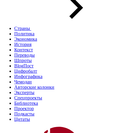
Страны
Политика
Экономика
История
Контекст
Переводы
Шпроты
BlogПост
Цифробалт
Инфографика
Чемодан
Авторские колонки
Эксперты
Спецпроекты
Библиотека
Проектор
Подкасты
Цитаты