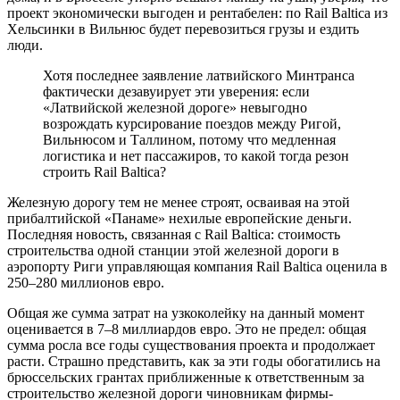
проект экономически выгоден и рентабелен: по Rail Baltica из
Хельсинки в Вильнюс будет перевозиться грузы и ездить
люди.
Хотя последнее заявление латвийского Минтранса
фактически дезавуирует эти уверения: если
«Латвийской железной дороге» невыгодно
возрождать курсирование поездов между Ригой,
Вильнюсом и Таллином, потому что медленная
логистика и нет пассажиров, то какой тогда резон
строить Rail Baltica?
Железную дорогу тем не менее строят, осваивая на этой
прибалтийской «Панаме» нехилые европейские деньги.
Последняя новость, связанная с Rail Baltica: стоимость
строительства одной станции этой железной дороги в
аэропорту Риги управляющая компания Rail Baltica оценила в
250–280 миллионов евро.
Общая же сумма затрат на узкоколейку на данный момент
оценивается в 7–8 миллиардов евро. Это не предел: общая
сумма росла все годы существования проекта и продолжает
расти. Страшно представить, как за эти годы обогатились на
брюссельских грантах приближенные к ответственным за
строительство железной дороги чиновникам фирмы-