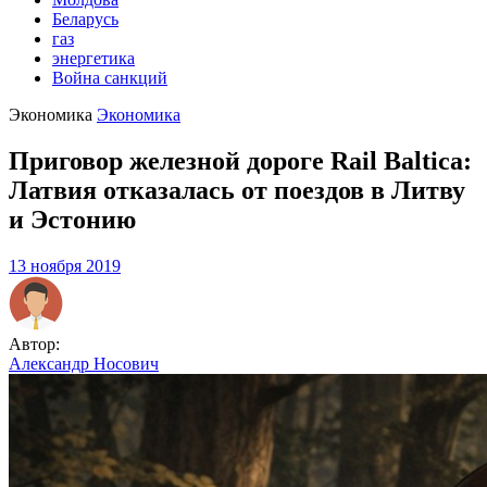
Беларусь
газ
энергетика
Война санкций
Экономика
Экономика
Приговор железной дороге Rail Baltica:
Латвия отказалась от поездов в Литву
и Эстонию
13 ноября 2019
Автор:
Александр Носович