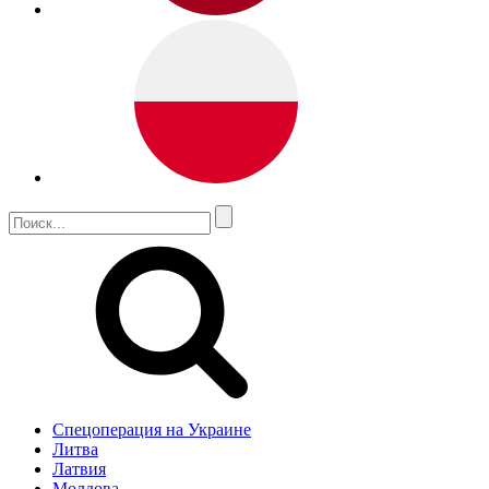
Спецоперация на Украине
Литва
Латвия
Молдова