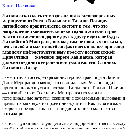
Книга Носовича
Латвия отказалась от возрождения железнодорожных
маршрутов из Риги в Вильнюс и Таллин. Позиция
латвийского правительства состоит в том, что это
направление экономически невыгодно и жители стран
Балтии по железной дороге друг к другу ездить не будут.
Латвийский Минтранс, похоже, сам не понял, что сказал,
ведь такой аргументацией он фактически вынес приговор
главному инфраструктурному проекту постсоветской
Прибалтики — железной дороге Rail Baltica, которая
должна соединить европейской узкой колеей Эстонию,
Латвию и Литву.
Заместитель госсекретаря министерства транспорта Латвии
Динс Мерирандс заявил, что официальная Рига не видит
причин вновь запускать поезда в Вильнюс и Таллин. Причина
— низкий спрос. Эксперты Минтранса посчитали
потенциальные затраты, сравнили с ожидаемыми выгодами и
пришли к выводу, что проект не окупится. Как из-за низкой
скорости поездов, так и из-за недостаточного количества
пассажиров.
Сейчас функцию связующего железнодорожного звена между
прибалтийскими столицами частично выполняет украинский