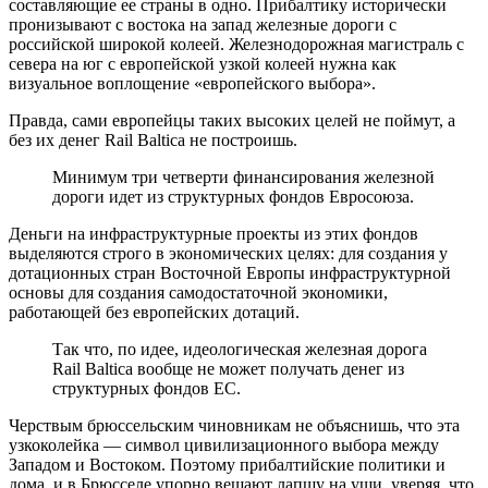
составляющие ее страны в одно. Прибалтику исторически
пронизывают с востока на запад железные дороги с
российской широкой колеей. Железнодорожная магистраль с
севера на юг с европейской узкой колеей нужна как
визуальное воплощение «европейского выбора».
Правда, сами европейцы таких высоких целей не поймут, а
без их денег Rail Baltica не построишь.
Минимум три четверти финансирования железной
дороги идет из структурных фондов Евросоюза.
Деньги на инфраструктурные проекты из этих фондов
выделяются строго в экономических целях: для создания у
дотационных стран Восточной Европы инфраструктурной
основы для создания самодостаточной экономики,
работающей без европейских дотаций.
Так что, по идее, идеологическая железная дорога
Rail Baltica вообще не может получать денег из
структурных фондов ЕС.
Черствым брюссельским чиновникам не объяснишь, что эта
узкоколейка — символ цивилизационного выбора между
Западом и Востоком. Поэтому прибалтийские политики и
дома, и в Брюсселе упорно вешают лапшу на уши, уверяя, что