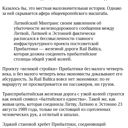
Казалось бы, это местная малозначительная история. Однако
за ней скрывается афера общеевропейского масштаба.
Латвийский Минтранс своим заявлением об
убыточности железнодорожного сообщения между
Литвой, Латвией и Эстонией фактически
расписался в бессмысленности главного
инфраструктурного проекта постсоветской
Прибалтики — железной дороги Rail Baltica,
которая должна соединить прибалтийские
столицы общей узкой колеей.
Проекту «великой стройки» Прибалтики без малого четверть
века, и без малого четверть века экономисты доказывают его
абсурдность. За Rail Baltica вовсе нет экономики: по ее
маршруту не просматривается ни пассажиров, ни грузов.
Трансприбалтийская железная дорога с узкой колеей строится
как некий символ «балтийского единства». Такой же, как
живая цепь, которая соединила Литву, Латвию и Эстонию 23
августа 1989 года, только не состоящий из сцепленных
человеческих рук, а отлитый в шпалах.
Эдакий становой хребет Прибалтики, соединяющий