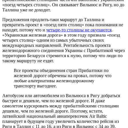
«поезд четырех столиц». Он связывает Вильнюс и Ригу, но до
Таллина уже не доходит.
Предложения продлить-таки маршрут до Таллина и
превратить проект в «поезд пяти столиц» пока понимания не
находят, потому что и
четыре-то столицы не окупаются
.
«Украинская железная дорога» в этом году признала «поезд
четырех столиц» одним из самых убыточных своих
международных направлений. Рентабельность проекта
железнодорожного соединения Украины с Прибалтикой через
территорию Беларуси стремится к нулю, потому что люди по
такому маршруту не ездят.
Все проекты объединения стран Прибалтики по
железной дороге обречены на провал, потому что
любые альтернативы железнодорожному
транспорту выгоднее.
Автобусом или автомобилем из Вильнюса в Ригу добраться
быстрее и дешевле, чем по железной дороге. И даже
самолетом курсировать между прибалтийскими столицами
дешевле, чем по железной дороге. Поэтому, кстати,
латвийский национальный авиаперевозчик Air Baltic
планирует в будущем году увеличить количество рейсов из
Риги в Таллин с 11 до 16, а из Риги в Вильнюс с 34 до 39.