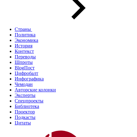
Страны
Политика
Экономика
История
Контекст
Переводы
Шпроты
BlogПост
Цифробалт
Инфографика
Чемодан
Авторские колонки
Эксперты
Спецпроекты
Библиотека
Проектор
Подкасты
Цитаты