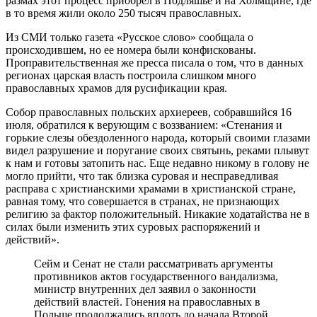
размах этот процесс приобрел в Подляшье и на Холмщине, где
в то время жили около 250 тысяч православных.
Из СМИ только газета «Русское слово» сообщала о
происходившем, но ее номера были конфискованы.
Проправительственная же пресса писала о том, что в данных
регионах царская власть построила слишком много
православных храмов для русификации края.
Собор православных польских архиереев, собравшийся 16
июля, обратился к верующим с воззванием: «Стенания и
горькие слезы обездоленного народа, который своими глазами
видел разрушение и поругание своих святынь, реками плывут
к нам и готовы затопить нас. Еще недавно никому в голову не
могло прийти, что так близка суровая и несправедливая
расправа с христианскими храмами в христианской стране,
равная тому, что совершается в странах, не признающих
религию за фактор положительный. Никакие ходатайства не в
силах были изменить этих суровых распоряжений и
действий».
Сейм и Сенат не стали рассматривать аргументы
противников актов государственного вандализма,
министр внутренних дел заявил о законности
действий властей. Гонения на православных в
Польше продолжались вплоть до начала Второй