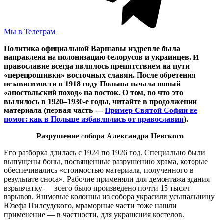
Мы в Телеграм
Политика официальной Варшавы издревле была
направлена на полонизацию белорусов и украинцев. И
православие всегда являлось препятствием на пути
«перепрошивки» восточных славян. После обретения
независимости в 1918 году Польша начала новый
«апостольский поход» на восток. О том, во что это
вылилось в 1920–1930-е годы, читайте в продолжении
материала (первая часть —
Пример Святой Софии не
помог: как в Польше избавлялись от православия
).
Разрушение собора Александра Невского
Его разборка длилась с 1924 по 1926 год. Специально были
выпущены боны, посвященные разрушению храма, которые
обеспечивались «стоимостью материала, полученного в
результате сноса». Рабочие применяли для демонтажа здания
взрывчатку — всего было произведено почти 15 тысяч
взрывов. Яшмовые колонны из собора украсили усыпальницу
Юзефа Пилсудского, мраморные части тоже нашли
применение — в частности, для украшения костелов.