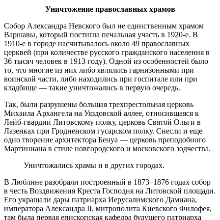
Уничтожение православных храмов
Собор Александра Невского был не единственным храмом
Варшавы, который постигла печальная участь в 1920-е. В
1910-е в городе насчитывалось около 49 православных
церквей (при количестве русского гражданского населения в
36 тысяч человек в 1913 году). Одной из особенностей было
то, что многие из них либо являлись гарнизонными при
воинской части, либо находились при госпитале или при
кладбище — такие уничтожались в первую очередь.
Так, были разрушены большая трехпрестольная церковь
Михаила Архангела на Уяздовской аллее, относившаяся к
Лейб-гвардии Литовскому полку, церковь Святой Ольги в
Лазенках при Гродненском гусарском полку. Снесли и еще
одно творение архитектора Бенуа — церковь преподобного
Мартиниана в стиле новгородского и московского зодчества.
Уничтожались храмы и в других городах.
В Люблине разобрали построенный в 1873–1876 годах собор
в честь Воздвижения Креста Господня на Литовской площади.
Его украшали дары патриарха Иерусалимского Дамиана,
императора Александра II, митрополита Киевского Филофея,
там была первая епископская кафедра будущего патриарха