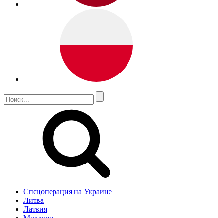
Спецоперация на Украине
Литва
Латвия
Молдова