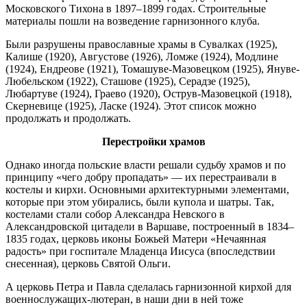
Московского Тихона в 1897–1899 годах. Строительные
материалы пошли на возведение гарнизонного клуба.
Были разрушены православные храмы в Сувалках (1925),
Калише (1920), Августове (1926), Ломже (1924), Модлине
(1924), Ендреове (1921), Томашуве-Мазовецком (1925), Януве-
Любельском (1922), Сташове (1925), Серадзе (1925),
Любартуве (1924), Граево (1920), Острув-Мазовецкой (1918),
Скерневице (1925), Ласке (1924). Этот список можно
продолжать и продолжать.
Перестройки храмов
Однако иногда польские власти решали судьбу храмов и по
принципу «чего добру пропадать» — их перестраивали в
костелы и кирхи. Основными архитектурными элементами,
которые при этом убирались, были купола и шатры. Так,
костелами стали собор Александра Невского в
Александровской цитадели в Варшаве, построенный в 1834–
1835 годах, церковь иконы Божьей Матери «Нечаянная
радость» при госпитале Младенца Иисуса (впоследствии
снесенная), церковь Святой Ольги.
А церковь Петра и Павла сделалась гарнизонной кирхой для
военнослужащих-лютеран, в наши дни в ней тоже