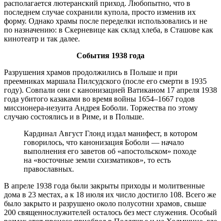
располагается лютеранский приход. Любопытно, что в
последнем случае сохранили купола, просто изменив их
форму. Однако храмы после переделки использовались и не
по назначению: в Скерневице как склад хлеба, в Сташове как
кинотеатр и так далее.
События 1938 года
Разрушения храмов продолжились в Польше и при
преемниках маршала Пилсудского (после его смерти в 1935
году). Совпали они с канонизацией Ватиканом 17 апреля 1938
года убитого казаками во время войны 1654–1667 годов
миссионера-иезуита Андрея Боболи. Торжества по этому
случаю состоялись и в Риме, и в Польше.
Кардинал Август Глонд издал манифест, в котором
говорилось, что канонизация Боболи — начало
выполнения его заветов об «апостольском» походе
на «восточные земли схизматиков», то есть
православных.
В апреле 1938 года были закрыты приходы и молитвенные
дома в 23 местах, а к 18 июля их число достигло 108. Всего же
было закрыто и разрушено около полусотни храмов, свыше
200 священнослужителей осталось без мест служения. Особый