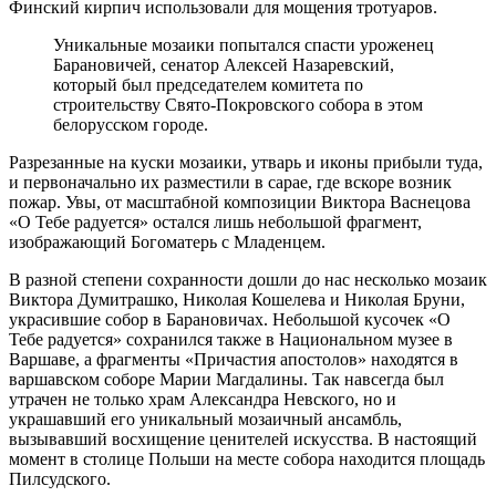
Финский кирпич использовали для мощения тротуаров.
Уникальные мозаики попытался спасти уроженец
Барановичей, сенатор Алексей Назаревский,
который был председателем комитета по
строительству Свято-Покровского собора в этом
белорусском городе.
Разрезанные на куски мозаики, утварь и иконы прибыли туда,
и первоначально их разместили в сарае, где вскоре возник
пожар. Увы, от масштабной композиции Виктора Васнецова
«О Тебе радуется» остался лишь небольшой фрагмент,
изображающий Богоматерь с Младенцем.
В разной степени сохранности дошли до нас несколько мозаик
Виктора Думитрашко, Николая Кошелева и Николая Бруни,
украсившие собор в Барановичах. Небольшой кусочек «О
Тебе радуется» сохранился также в Национальном музее в
Варшаве, а фрагменты «Причастия апостолов» находятся в
варшавском соборе Марии Магдалины. Так навсегда был
утрачен не только храм Александра Невского, но и
украшавший его уникальный мозаичный ансамбль,
вызывавший восхищение ценителей искусства. В настоящий
момент в столице Польши на месте собора находится площадь
Пилсудского.