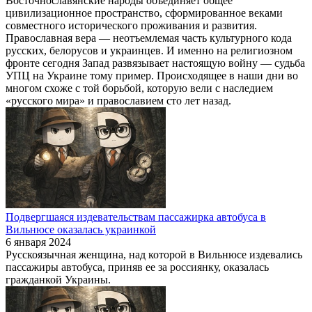
Восточнославянские народы объединяет общее
цивилизационное пространство, сформированное веками
совместного исторического проживания и развития.
Православная вера — неотъемлемая часть культурного кода
русских, белорусов и украинцев. И именно на религиозном
фронте сегодня Запад развязывает настоящую войну — судьба
УПЦ на Украине тому пример. Происходящее в наши дни во
многом схоже с той борьбой, которую вели с наследием
«русского мира» и православием сто лет назад.
Подвергшаяся издевательствам пассажирка автобуса в
Вильнюсе оказалась украинкой
6 января 2024
Русскоязычная женщина, над которой в Вильнюсе издевались
пассажиры автобуса, приняв ее за россиянку, оказалась
гражданкой Украины.