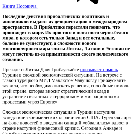
Книга Носовича
Последние действия прибалтийских политиков и
чиновников выдают их дезориентацию в международном
пространстве. В Прибалтике перестали понимать, что
происходит в мире. Их простого и понятного черно-белого
мира, в котором есть только Запад и все остальные,
больше не существуют, а сложности нового
многополярного мира элиты Литвы, Латвии и Эстонии не
могут постичь из-за примитивности своего политического
сознания.
Президент Литвы Даля Грибаускайте
призывает помочь
Турции в сложной экономической ситуации. На встрече с
главой турецкого МИД Мавлютом Чавушоглу Грибаускайте
заявила, что необходимо «искать решения, способные помочь
этой стране, которая вносит стратегический вклад в
устранение связанных с терроризмом и миграционными
процессами угроз Европе».
Сложная экономическая ситуация в Турции наступила
вследствие экономических ограничений США. Турецкая лира
на фоне новостей о введении санкций «обвалилась» вдвое; в
стране наступил финансовый кризис. Сегодня в Анкаре и
Стамбуле демонстративно жгут доллары, топчут