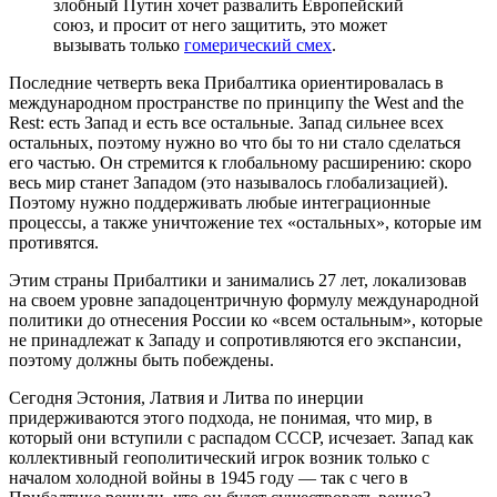
злобный Путин хочет развалить Европейский
союз, и просит от него защитить, это может
вызывать только
гомерический смех
.
Последние четверть века Прибалтика ориентировалась в
международном пространстве по принципу the West and the
Rest: есть Запад и есть все остальные. Запад сильнее всех
остальных, поэтому нужно во что бы то ни стало сделаться
его частью. Он стремится к глобальному расширению: скоро
весь мир станет Западом (это называлось глобализацией).
Поэтому нужно поддерживать любые интеграционные
процессы, а также уничтожение тех «остальных», которые им
противятся.
Этим страны Прибалтики и занимались 27 лет, локализовав
на своем уровне западоцентричную формулу международной
политики до отнесения России ко «всем остальным», которые
не принадлежат к Западу и сопротивляются его экспансии,
поэтому должны быть побеждены.
Сегодня Эстония, Латвия и Литва по инерции
придерживаются этого подхода, не понимая, что мир, в
который они вступили с распадом СССР, исчезает. Запад как
коллективный геополитический игрок возник только с
началом холодной войны в 1945 году — так с чего в