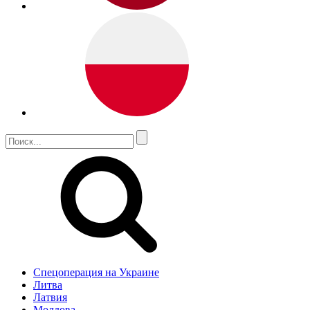
Спецоперация на Украине
Литва
Латвия
Молдова