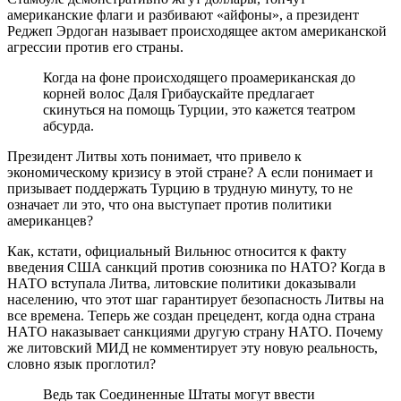
американские флаги и разбивают «айфоны», а президент
Реджеп Эрдоган называет происходящее актом американской
агрессии против его страны.
Когда на фоне происходящего проамериканская до
корней волос Даля Грибаускайте предлагает
скинуться на помощь Турции, это кажется театром
абсурда.
Президент Литвы хоть понимает, что привело к
экономическому кризису в этой стране? А если понимает и
призывает поддержать Турцию в трудную минуту, то не
означает ли это, что она выступает против политики
американцев?
Как, кстати, официальный Вильнюс относится к факту
введения США санкций против союзника по НАТО? Когда в
НАТО вступала Литва, литовские политики доказывали
населению, что этот шаг гарантирует безопасность Литвы на
все времена. Теперь же создан прецедент, когда одна страна
НАТО наказывает санкциями другую страну НАТО. Почему
же литовский МИД не комментирует эту новую реальность,
словно язык проглотил?
Ведь так Соединенные Штаты могут ввести