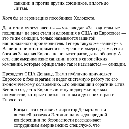
санкции и против других союзников, вплоть до
Литвы.
Хотя бы за героизацию пособников Холокоста.
Да что там «могут ввести» — уже вводят. «Заградительные
пошлины» на ввоз стали и алюминия в США из Евросоюза —
это те же санкции, только называются защитой
национального производителя. Теперь такую же «защиту» в
Вашингтоне хотят применить к «рено» и «мерседесам», если
богатая Западная Европа не повысит расходы на оборону. А
есть еще американские санкции против европейских
компаний, которые официально так и называются — санкции.
Президент США Дональд Трамп публично причисляет
Евросоюз к foes (врагам) и ведет системную работу по его
экономическому ослаблению. Его ближайший соратник Стив
Беннон создает в Европе систему поддержки правых
популистов, которые призывают к выходу своих стран из
Евросоюза.
Когда в этих условиях директор Департамента
внешней разведки Эстонии на международной
конференции по безопасности рассказывает
сотрудникам американских спецслужб, что