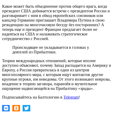
Какое может быть объединение против общего врага, когда
президент США добивается встречи с президентом России и
разговаривает с ним в обход европейских союзников или
канцлер Германии приглашает Владимира Путина в свою
резиденцию на многочасовую беседу без посторонних? А
теперь еще и президент Франции предлагает более не
надеяться на США и налаживать стратегическое
сотрудничество с Россией.
Происходящее не укладывается в головах у
деятелей из Прибалтики.
Теории международных отношений, которые вполне
доступно объясняют, почему Запад распадается на Америку и
Европу, а Россия превратилась в один из центров
многополярного мира, с которым ищут контактов другие
крупные игроки, им неведомы. От этого возникают неврозы,
впадение в теорию заговора, паранойя и мучительное
ощущение надвигающейся на Прибалтику «зрады».
Подписывайтесь на Балтологию в
Telegram
!