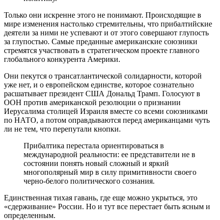
Только они искренне этого не понимают. Происходящие в
мире изменения настолько стремительны, что прибалтийские
деятели за ними не успевают и от этого совершают глупость
за глупостью. Самые преданные американские союзники
стремятся участвовать в стратегическом проекте главного
глобального конкурента Америки.
Они пекутся о трансатлантической солидарности, которой
уже нет, и о европейском единстве, которое сознательно
расшатывает президент США Дональд Трамп. Голосуют в
ООН против американской резолюции о признании
Иерусалима столицей Израиля вместе со всеми союзниками
по НАТО, а потом оправдываются перед американцами чуть
ли не тем, что перепутали кнопки.
Прибалтика перестала ориентироваться в
международной реальности: ее представители не в
состоянии понять новый сложный и яркий
многополярный мир в силу примитивности своего
черно-белого политического сознания.
Единственная тихая гавань, где еще можно укрыться, это
«сдерживание» России. Но и тут все перестает быть ясным и
определенным.