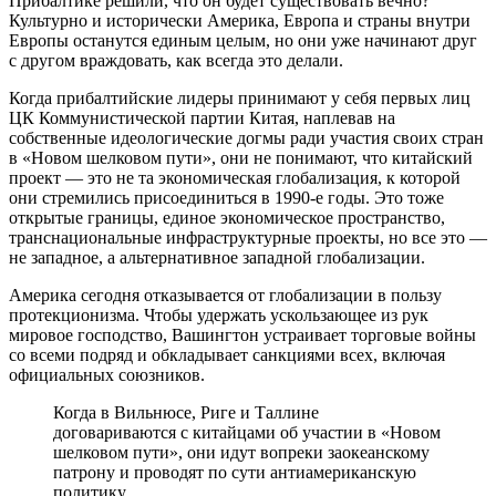
Прибалтике решили, что он будет существовать вечно?
Культурно и исторически Америка, Европа и страны внутри
Европы останутся единым целым, но они уже начинают друг
с другом враждовать, как всегда это делали.
Когда прибалтийские лидеры принимают у себя первых лиц
ЦК Коммунистической партии Китая, наплевав на
собственные идеологические догмы ради участия своих стран
в «Новом шелковом пути», они не понимают, что китайский
проект — это не та экономическая глобализация, к которой
они стремились присоединиться в 1990-е годы. Это тоже
открытые границы, единое экономическое пространство,
транснациональные инфраструктурные проекты, но все это —
не западное, а альтернативное западной глобализации.
Америка сегодня отказывается от глобализации в пользу
протекционизма. Чтобы удержать ускользающее из рук
мировое господство, Вашингтон устраивает торговые войны
со всеми подряд и обкладывает санкциями всех, включая
официальных союзников.
Когда в Вильнюсе, Риге и Таллине
договариваются с китайцами об участии в «Новом
шелковом пути», они идут вопреки заокеанскому
патрону и проводят по сути антиамериканскую
политику.