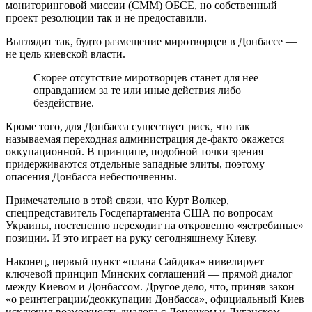
мониторинговой миссии (СММ) ОБСЕ, но собственный
проект резолюции так и не предоставили.
Выглядит так, будто размещение миротворцев в Донбассе —
не цель киевской власти.
Скорее отсутствие миротворцев станет для нее
оправданием за те или иные действия либо
бездействие.
Кроме того, для Донбасса существует риск, что так
называемая переходная администрация де-факто окажется
оккупационной. В принципе, подобной точки зрения
придерживаются отдельные западные элиты, поэтому
опасения Донбасса небеспочвенны.
Примечательно в этой связи, что Курт Волкер,
спецпредставитель Госдепартамента США по вопросам
Украины, постепенно переходит на откровенно «ястребиные»
позиции. И это играет на руку сегодняшнему Киеву.
Наконец, первый пункт «плана Сайдика» нивелирует
ключевой принцип Минских соглашений — прямой диалог
между Киевом и Донбассом. Другое дело, что, приняв закон
«о реинтеграции/деоккупации Донбасса», официальный Киев
исключил возможность диалога с Донецком и Луганском,