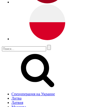
Спецоперация на Украине
Литва
Латвия
Молдова