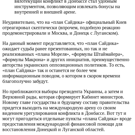
вялотекущий конфликт в Донбассе стал удобным
инструментом, позволяющим извлекать бонусы на
внутренней и внешней арене.
Неудивительно, что на «план Сайдика» официальный Киев
отреагировал скептически (впрочем, подобную реакцию
продемонстрировали и Москва, и Донецк с Луганском).
На данный момент представляется, что «план Сайдика»
ожидает судьба ранее презентованных, но так и не
реализованных «плана Мореля», «формулы Штаймайера»,
«формулы Макрона» и других инициатив, преимущественно
авторства украинских оппозиционных политиков. То есть,
«план Сайдика» так и останется не более чем
информационным поводом, о котором в скором времени
благополучно забудут.
Но приближаются выборы президента Украины, а затем и
Верховной рады, которая сформирует Кабинет министров.
Новому главе государства и будущему составу правительства
придется выходить на международную арену со своим
видением урегулирования конфликта в Донбассе. Вот тут и
могут пригодиться отдельные пункты «плана Сайдика» вроде
предоставления международной финансовой помощи для
восстановления Донецкой и Луганской областей.