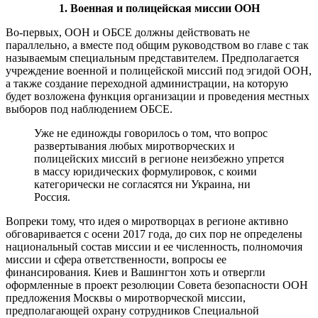
1. Военная и полицейская миссии ООН
Во-первых, ООН и ОБСЕ должны действовать не
параллельно, а вместе под общим руководством во главе с так
называемым специальным представителем. Предполагается
учреждение военной и полицейской миссий под эгидой ООН,
а также создание переходной администрации, на которую
будет возложена функция организации и проведения местных
выборов под наблюдением ОБСЕ.
Уже не единожды говорилось о том, что вопрос
развертывания любых миротворческих и
полицейских миссий в регионе неизбежно упрется
в массу юридических формулировок, с коими
категорически не согласятся ни Украина, ни
Россия.
Вопреки тому, что идея о миротворцах в регионе активно
обговаривается с осени 2017 года, до сих пор не определены
национальный состав миссии и ее численность, полномочия
миссии и сфера ответственности, вопросы ее
финансирования. Киев и Вашингтон хоть и отвергли
оформленные в проект резолюции Совета безопасности ООН
предложения Москвы о миротворческой миссии,
предполагающей охрану сотрудников Специальной