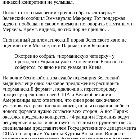
никакой конкретики не услышал.
После этого о намерении срочно собрать «четверку»
Зеленский сообщил Эммануэлю Макрону. Тот поддержал
идею и пообещал в скором времени поговорить с Путиным и
Меркель. Время, видимо, до сих пор не пришло…
Спонтанный дипломатический порыв Зеленского явно не
оценили ни в Москве, ни в Париже, ни в Берлине.
Экстренно собрать «нормандскую четверку» у
президента Украины уже не получится. Если она и
соберется, то явно не по указке из Киева.
На волне беспокойства за судьбу перемирия Зеленский
выдвинул еще одно знаковое предложение: расширить
«нормандский формат», подключив к переговорному
процессу представителей США и Великобритании.
Американцы вяло ответили, что они вроде как желают
участвовать в решении конфликта, но для создания любого
нового формата нужно согласие всех сторон. А вот Париж
оказался предельно конкретен. «Франция и Германия ведут
регулярный диалог и действуют в тесном сотрудничестве со
специальным представителем Государственного департамента
США по вопросам Украины Куртом Волкером. Вопрос о