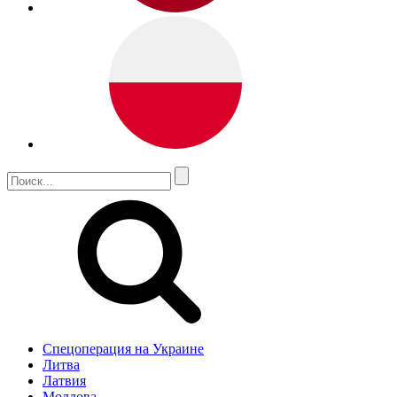
Спецоперация на Украине
Литва
Латвия
Молдова