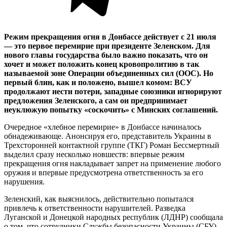
Режим прекращения огня в Донбассе действует с 21 июля
— это первое перемирие при президенте Зеленском. Для
нового главы государства было важно показать, что он
хочет и может положить конец кровопролитию в так
называемой зоне Операции объединенных сил (ООС). Но
первый блин, как и положено, вышел комом: ВСУ
продолжают нести потери, западные союзники игнорируют
предложения Зеленского, а сам он предпринимает
неуклюжую попытку «соскочить» с Минских соглашений.
Очередное «хлебное перемирие» в Донбассе начиналось
обнадеживающе. Анонсируя его, представитель Украины в
Трехсторонней контактной группе (ТКГ) Роман Бессмертный
выделил сразу несколько новшеств: впервые режим
прекращения огня накладывает запрет на применение любого
оружия и впервые предусмотрена ответственность за его
нарушения.
Зеленский, как выяснилось, действительно попытался
привлечь к ответственности нарушителей. Разведка
Луганской и Донецкой народных республик (ЛДНР) сообщала
о том, что сотрудники Службы безопасности Украины (СБУ)