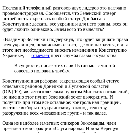
Последний телефонный разговор двух лидеров это наглядно
продемонстрировал. Сообщается, что Зеленский отверг
потребность закреплять особый статус Донбасса в
Конституции: дескать, все украинцы для него равны, всех он
будет любить одинаково. Зачем кого-то выделять?
«Владимир Зеленский подчеркнул, что будет защищать права
всех украинцев, независимо от того, где они находятся, и для
этого нет необходимости вносить изменения в Конституцию
Украины», —
отмечает
пресс-служба главы государства.
В сущности, после этих слов Путин мог с чистой
совестью положить трубку.
Конституционная реформа, закрепляющая особый статус
отдельных районов Донецкой и Луганской областей
(ОРДЛО), является ключевым пунктом Минских соглашений,
но именно этот пункт Зеленский хочет вычеркнуть. И
получить при этом все остальное: контроль над границей,
местные выборы по украинскому законодательству,
разоружение всех «незаконных групп» и так далее.
Одна из наиболее заметных спикеров Зе-команды, член
президентской фракции «Слуга народа» Ирина Верещук