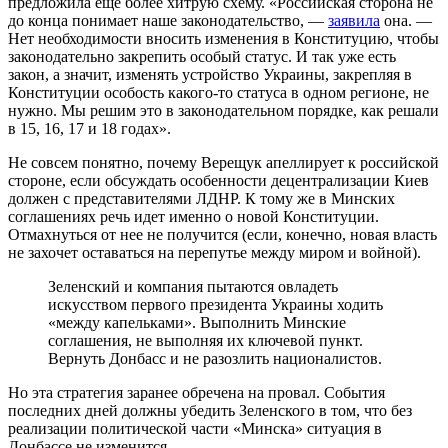
предложила еще более хитрую схему. «Российская сторона не
до конца понимает наше законодательство, —
заявила
она. —
Нет необходимости вносить изменения в Конституцию, чтобы
законодательно закрепить особый статус. И так уже есть
закон, а значит, изменять устройство Украины, закрепляя в
Конституции особость какого-то статуса в одном регионе, не
нужно. Мы решим это в законодательном порядке, как решали
в 15, 16, 17 и 18 годах».
Не совсем понятно, почему Верещук апеллирует к российской
стороне, если обсуждать особенности децентрализации Киев
должен с представителями ЛДНР. К тому же в Минских
соглашениях речь идет именно о новой Конституции.
Отмахнуться от нее не получится (если, конечно, новая власть
не захочет оставаться на перепутье между миром и войной).
Зеленский и компания пытаются овладеть
искусством первого президента Украины ходить
«между капельками». Выполнить Минские
соглашения, не выполняя их ключевой пункт.
Вернуть Донбасс и не разозлить националистов.
Но эта стратегия заранее обречена на провал. События
последних дней должны убедить Зеленского в том, что без
реализации политической части «Минска» ситуация в
Донбассе не изменится.