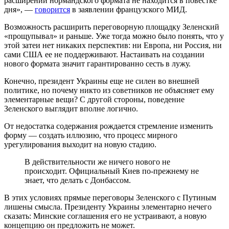
расширении нормандского формата не находится в повестке
дня», —
говорится
в заявлении французского МИД.
Возможность расширить переговорную площадку Зеленский
«прощупывал» и раньше. Уже тогда можно было понять, что у
этой затеи нет никаких перспектив: ни Европа, ни Россия, ни
сами США ее не поддерживают. Настаивать на создании
нового формата значит гарантированно сесть в лужу.
Конечно, президент Украины еще не силен во внешней
политике, но почему никто из советников не объясняет ему
элементарные вещи? С другой стороны, поведение
Зеленского выглядит вполне логично.
От недостатка содержания рождается стремление изменить
форму — создать иллюзию, что процесс мирного
урегулирования выходит на новую стадию.
В действительности же ничего нового не
происходит. Официальный Киев по-прежнему не
знает, что делать с Донбассом.
В этих условиях прямые переговоры Зеленского с Путиным
лишены смысла. Президенту Украины элементарно нечего
сказать: Минские соглашения его не устраивают, а новую
концепцию он предложить не может.