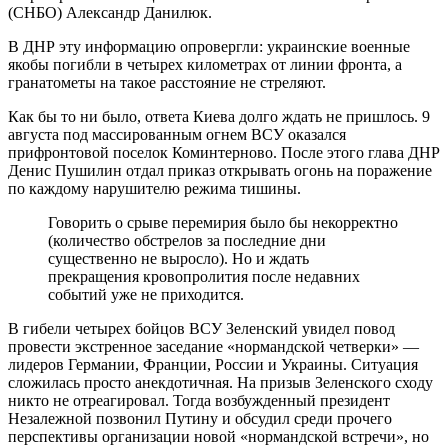
(СНБО) Александр Данилюк.
В ДНР эту информацию опровергли: украинские военные
якобы погибли в четырех километрах от линии фронта, а
гранатометы на такое расстояние не стреляют.
Как бы то ни было, ответа Киева долго ждать не пришлось. 9
августа под массированным огнем ВСУ оказался
прифронтовой поселок Коминтерново. После этого глава ДНР
Денис Пушилин отдал приказ открывать огонь на поражение
по каждому нарушителю режима тишины.
Говорить о срыве перемирия было бы некорректно
(количество обстрелов за последние дни
существенно не выросло). Но и ждать
прекращения кровопролития после недавних
событий уже не приходится.
В гибели четырех бойцов ВСУ Зеленский увидел повод
провести экстренное заседание «нормандской четверки» —
лидеров Германии, Франции, России и Украины. Ситуация
сложилась просто анекдотичная. На призыв Зеленского сходу
никто не отреагировал. Тогда возбужденный президент
Незалежной позвонил Путину и обсудил среди прочего
перспективы организации новой «нормандской встречи», но