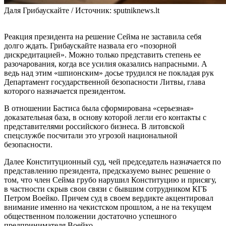
Даля Грибаускайте / Источник: sputniknews.lt
Реакция президента на решение Сейма не заставила себя
долго ждать. Грибаускайте назвала его «позорной
дискредитацией». Можно только представить степень ее
разочарования, когда все усилия оказались напрасными. А
ведь над этим «шпионским» досье трудился не покладая рук
Департамент государственной безопасности Литвы, глава
которого назначается президентом.
В отношении Бастиса была сформирована «серьезная»
доказательная база, в основу которой легли его контакты с
представителями российского бизнеса. В литовской
спецслужбе посчитали это угрозой национальной
безопасности.
Далее Конституционный суд, чей председатель назначается по
представлению президента, предсказуемо вынес решение о
том, что член Сейма грубо нарушил Конституцию и присягу,
в частности скрыв свои связи с бывшим сотрудником КГБ
Петром Воейко. Причем суд в своем вердикте акцентировал
внимание именно на чекистском прошлом, а не на текущем
общественном положении достаточно успешного
предпринимателя Воейко.