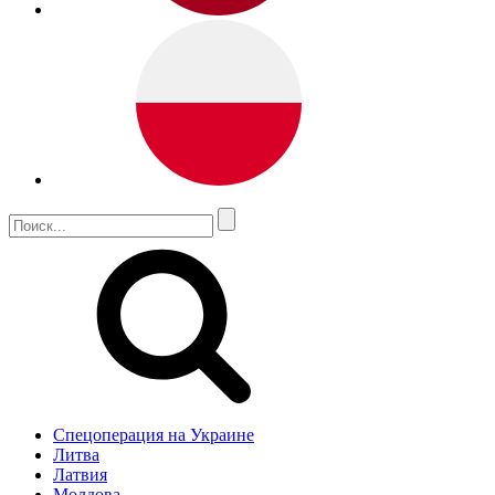
Спецоперация на Украине
Литва
Латвия
Молдова