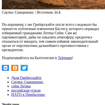
Cаулюс Cквернялис / Источник: lrt.lt
По-хорошему, г‑же Грибаускайте после всего следовало бы
принести публичные извинения Бастису, которого оправдал
избираемый гражданами Литвы Сейм. Сам же
парламентарий, дабы не накалять атмосферу, предпочел
отказаться от мандата, тем самым избавив законодательный
орган от перспективы дальнейшего противостояния с
президентом.
Подписывайтесь на Балтологию в
Telegram
!
Даля Грибаускайте
Саулюс Сквернялис
сейм Литвы
российская угроза
НАТО в Прибалтике
Читайте также