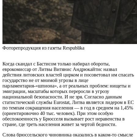
Фоторепродукция из газеты Respublika
Когда скандал с Бастисом только набирал обороты,
еврокомиссар от Литвы Витянис Андрюкайтис назвал
действия литовских властей цирком и посоветовал им спасать
государство не от мнимой угрозы в лице
парламентария-«шпиона», а от реальных проблем: нищеты и
эмиграции, масштабы которых переросли в угрозу
национальной безопасности. И не зря. Согласно данным
статистической службы Eurostat, Литва является лидером в ЕС
по темпам сокращения населения — в год в среднем на 1,45%
(ориентировочно 40 тыс. человек). При этом особую
обеспокоенность у Брюсселя вызывает рост неравенства в
стране, где треть населения живет за чертой бедности.
Слова брюссельского чиновника оказались в каком-то смысле