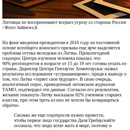
Литовцы не воспринимают всерьез угрозу со стороны России
/ Фото: baltnews.lt
На фоне введения президентом в 2016 году на постоянной
основе всеобщего воинского призыва еще ярче выделяется
проблема оттока молодежи из Литвы. Прошлогодний
соцопрос Центра изучения человека показал, что
90% респондентов в возрасте от 15 до 19 лет готовы уехать из
страны. Директор Центра Гинтаутас Хоментаускас назвал
результаты исследования «устрашающими», придя к выводу о
том, что Литва «теряет свое будущее». В свою очередь,
аналогичный опрос, проведенный литовским журналом
ТАМО, подтвердил эти данные. Согласно его результатам,
желание покинуть Литву высказали 82% учеников старших
классов, при этом треть из них не хотели бы возвращаться
обратно.
Сколько же еще соцопросов нужно провести,
чтобы первое лицо государства Даля Грибаускайте
осознала, что люди хотят жить в мире, поэтому и