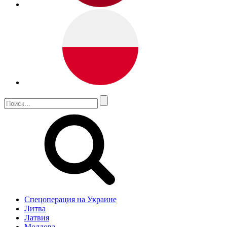
Спецоперация на Украине
Литва
Латвия
Молдова