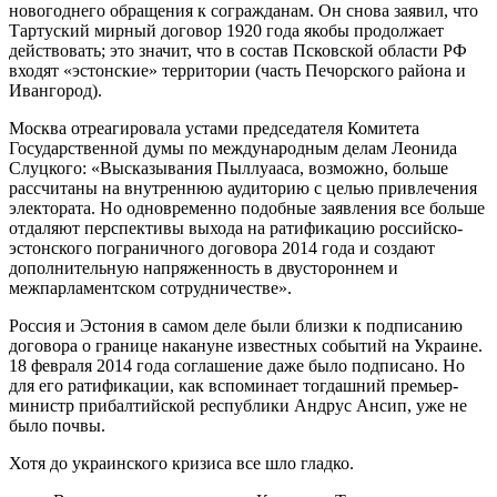
новогоднего обращения к согражданам. Он снова заявил, что
Тартуский мирный договор 1920 года якобы продолжает
действовать; это значит, что в состав Псковской области РФ
входят «эстонские» территории (часть Печорского района и
Ивангород).
Москва отреагировала устами председателя Комитета
Государственной думы по международным делам Леонида
Слуцкого: «Высказывания Пыллуааса, возможно, больше
рассчитаны на внутреннюю аудиторию с целью привлечения
электората. Но одновременно подобные заявления все больше
отдаляют перспективы выхода на ратификацию российско-
эстонского пограничного договора 2014 года и создают
дополнительную напряженность в двустороннем и
межпарламентском сотрудничестве».
Россия и Эстония в самом деле были близки к подписанию
договора о границе накануне известных событий на Украине.
18 февраля 2014 года соглашение даже было подписано. Но
для его ратификации, как вспоминает тогдашний премьер-
министр прибалтийской республики Андрус Ансип, уже не
было почвы.
Хотя до украинского кризиса все шло гладко.