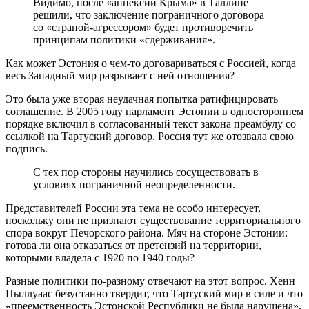
Видимо, после «аннексии Крыма» в Таллине
решили, что заключение пограничного договора
со «страной-агрессором» будет противоречить
принципам политики «сдерживания».
Как может Эстония о чем-то договариваться с Россией, когда
весь Западный мир разрывает с ней отношения?
Это была уже вторая неудачная попытка ратифицировать
соглашение. В 2005 году парламент Эстонии в одностороннем
порядке включил в согласованный текст закона преамбулу со
ссылкой на Тартуский договор. Россия тут же отозвала свою
подпись.
С тех пор стороны научились сосуществовать в
условиях пограничной неопределенности.
Представителей России эта тема не особо интересует,
поскольку они не признают существование территориального
спора вокруг Печорского района. Мяч на стороне Эстонии:
готова ли она отказаться от претензий на территории,
которыми владела с 1920 по 1940 годы?
Разные политики по-разному отвечают на этот вопрос. Хенн
Пыллуаас безустанно твердит, что Тартуский мир в силе и что
«преемственность Эстонской Республики не была нарушена».