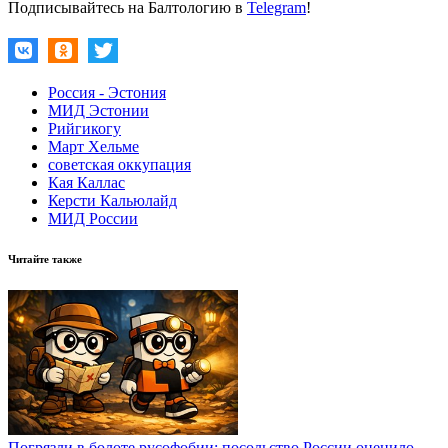
Подписывайтесь на Балтологию в
Telegram
!
Россия - Эстония
МИД Эстонии
Рийгикогу
Март Хельме
советская оккупация
Кая Каллас
Керсти Кальюлайд
МИД России
Читайте также
Погрязли в болоте русофобии: посольство России оценило