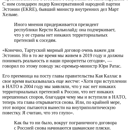
С ним солидарен лидер Консервативной народной партии
Эстонии (EKRE), бывший министр внутренних дел Март
Хельме.
Иного мнения придерживается президент
республики Керсти Кальюлайд: она подчеркивает,
что у ее страны нет никаких территориальных
претензий к соседям.
«Конечно, Тартуский мирный договор очень важен для
Эстонии. Но в то же время мы живем в 2019 году и должны
понимать реальность и наши приоритеты сегодня», —
говорил по этому поводу экс-премьер-министр Юри Ратас.
Его преемница на посту главы правительства Кая Каллас в
свое время высказывалась еще жестче: «Хотя при вступлении
в НАТО в 2004 году мы заявляли, что у нас нет никаких
территориальных претензий к России, что нет никаких
нерешенных споров, благодаря чему мы и вступили в НАТО,
теперь эта глава открывается снова. Или, по крайней мере,
этот вопрос пытаются вынести на внутриполитическую
повестку. Я считаю, что это глупо».
Как бы то ни было, вокруг пограничного договора
с Россией снова начинаются шаманские пляски.