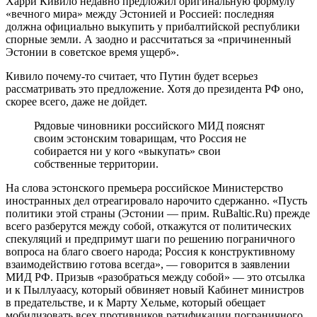
Харри Кивило недавно предложил оригинальную формулу
«вечного мира» между Эстонией и Россией: последняя
должна официально выкупить у прибалтийской республики
спорные земли. А заодно и рассчитаться за «причиненный
Эстонии в советское время ущерб».
Кивило почему-то считает, что Путин будет всерьез
рассматривать это предложение. Хотя до президента РФ оно,
скорее всего, даже не дойдет.
Рядовые чиновники российского МИД пояснят
своим эстонским товарищам, что Россия не
собирается ни у кого «выкупать» свои
собственные территории.
На слова эстонского премьера российское Министерство
иностранных дел отреагировало нарочито сдержанно. «Пусть
политики этой страны (Эстонии — прим. RuBaltic.Ru) прежде
всего разберутся между собой, откажутся от политических
спекуляций и предпримут шаги по решению пограничного
вопроса на благо своего народа; Россия к конструктивному
взаимодействию готова всегда», — говорится в заявлении
МИД РФ. Призыв «разобраться между собой» — это отсылка
и к Пыллуаасу, который обвиняет новый Кабинет министров
в предательстве, и к Марту Хельме, который обещает
мобилизовать всех противников ратификации пограничного