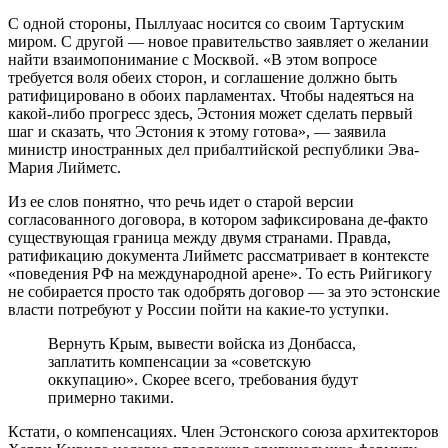
С одной стороны, Пыллуаас носится со своим Тартуским
миром. С другой — новое правительство заявляет о желании
найти взаимопонимание с Москвой. «В этом вопросе
требуется воля обеих сторон, и соглашение должно быть
ратифицировано в обоих парламентах. Чтобы надеяться на
какой-либо прогресс здесь, Эстония может сделать первый
шаг и сказать, что Эстония к этому готова», — заявила
министр иностранных дел прибалтийской республики Эва-
Мария Лийметс.
Из ее слов понятно, что речь идет о старой версии
согласованного договора, в котором зафиксирована де-факто
существующая граница между двумя странами. Правда,
ратификацию документа Лийметс рассматривает в контексте
«поведения РФ на международной арене». То есть Рийгикогу
не собирается просто так одобрять договор — за это эстонские
власти потребуют у России пойти на какие-то уступки.
Вернуть Крым, вывести войска из Донбасса,
заплатить компенсации за «советскую
оккупацию». Скорее всего, требования будут
примерно такими.
Кстати, о компенсациях. Член Эстонского союза архитекторов