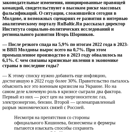
законодательные изменения, инициированные правящей
командой, свидетельствуют о высоком риске массовых
фальсификаций. О ситуации, сложившейся сегодня в
Молдове, и возможных сценариях ее развития в интервью
аналитическому порталу RuBaltic.Ru рассказал директор
Института социально-политических исследований и
регионального развития Игорь Шорников.
— После резкого спада на 5,9% по итогам 2022 года в 2023-
м ВВП Молдовы вырос всего на 0,7%. При этом
промышленное производство в 2023 году обвалилось на
6,1%. С чем связаны кризисные явления в экономике
страны в последние годы?
— К этому списку нужно добавить еще инфляцию,
достигавшую в 2022 году более 30%. Правительство пыталось
объяснить все это военным кризисом на Украине. Но на
самом деле ключевую роль в кризисе сыграли два фактора.
Первый из них — рост цен на энергоносители: газ,
электроэнергию, бензин. Второй — целенаправленный
разрыв экономических связей с Россией.
Несмотря на препятствия со стороны
официального Кишинева, бизнесмены и фермеры
пытаются изыскать способы сохранить