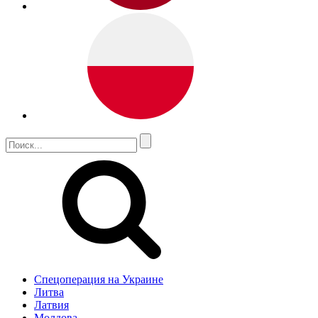
Спецоперация на Украине
Литва
Латвия
Молдова