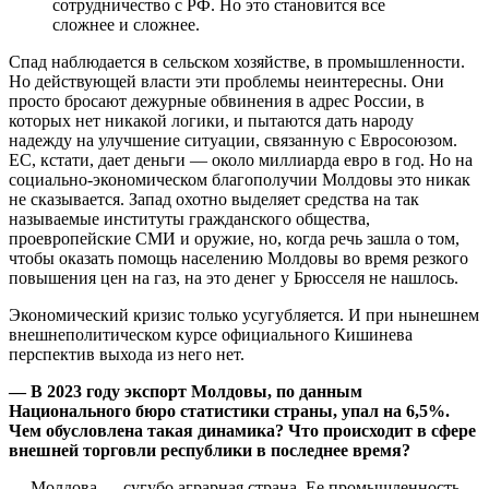
сотрудничество с РФ. Но это становится все
сложнее и сложнее.
Спад наблюдается в сельском хозяйстве, в промышленности.
Но действующей власти эти проблемы неинтересны. Они
просто бросают дежурные обвинения в адрес России, в
которых нет никакой логики, и пытаются дать народу
надежду на улучшение ситуации, связанную с Евросоюзом.
ЕС, кстати, дает деньги — около миллиарда евро в год. Но на
социально-экономическом благополучии Молдовы это никак
не сказывается. Запад охотно выделяет средства на так
называемые институты гражданского общества,
проевропейские СМИ и оружие, но, когда речь зашла о том,
чтобы оказать помощь населению Молдовы во время резкого
повышения цен на газ, на это денег у Брюсселя не нашлось.
Экономический кризис только усугубляется. И при нынешнем
внешнеполитическом курсе официального Кишинева
перспектив выхода из него нет.
— В 2023 году экспорт Молдовы, по данным
Национального бюро статистики страны, упал на 6,5%.
Чем обусловлена такая динамика? Что происходит в сфере
внешней торговли республики в последнее время?
— Молдова — сугубо аграрная страна. Ее промышленность,