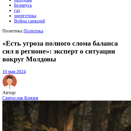
Беларусь
газ
энергетика
Война санкций
Политика
Политика
«Есть угроза полного слома баланса
сил в регионе»: эксперт о ситуации
вокруг Молдовы
10 мая 2024
Автор:
Святослав Князев