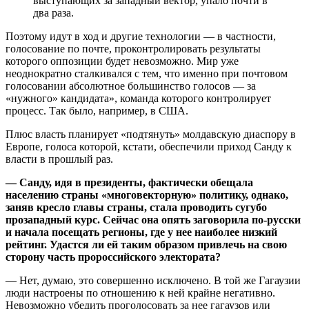
выступающих за западный вектор, упало почти в
два раза.
Поэтому идут в ход и другие технологии — в частности,
голосование по почте, проконтролировать результаты
которого оппозиции будет невозможно. Мир уже
неоднократно сталкивался с тем, что именно при почтовом
голосовании абсолютное большинство голосов — за
«нужного» кандидата», команда которого контролирует
процесс. Так было, например, в США.
Плюс власть планирует «подтянуть» молдавскую диаспору в
Европе, голоса которой, кстати, обеспечили приход Санду к
власти в прошлый раз.
— Санду, идя в президенты, фактически обещала
населению страны «многовекторную» политику, однако,
заняв кресло главы страны, стала проводить сугубо
прозападный курс. Сейчас она опять заговорила по-русски
и начала посещать регионы, где у нее наиболее низкий
рейтинг. Удастся ли ей таким образом привлечь на свою
сторону часть пророссийского электората?
— Нет, думаю, это совершенно исключено. В той же Гагаузии
люди настроены по отношению к ней крайне негативно.
Невозможно убедить проголосовать за нее гагаузов или