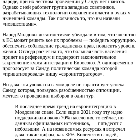
народе, при их честном проведении у Санду нет шансов.
Однако с ней работает группа западных советников,
разрабатывающих технологии сохранения власти в руках у
нынешней команды. Так появилось то, что вы назвали
«новшествами».
Народ Молдовы десятилетиями убеждали в том, что членство
в ЕС может решить все их проблемы — победить коррупцию,
обеспечить соблюдение гражданских прав, повысить уровень
жизни. Отсюда расчет на то, что большая часть населения
придет на референдум и поддержит законодательное
закрепление курса интеграции в Евросоюз. А одновременно
проголосует за Санду, политическая команда которой
«приватизировала» нишу «евроинтеграторов».
Но даже эта уловка на самом деле не гарантирует успеха
Санду, которая, пользуясь разобщенностью оппозиции,
мечтает о проведении выборов в один тур.
В последнее время тренд на евроинтеграцию в
Молдове на спаде. Если еще в 2021 году эту идею
поддерживали около 70% населения, то сейчас, по
данным официальных источников, — пятьдесят с
небольшим. А на независимых ресурсах я встречал
даже такие цифры, как 36%. Количество людей,