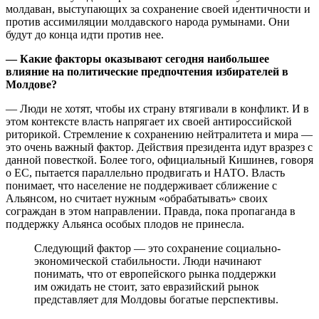
молдаван, выступающих за сохранение своей идентичности и
против ассимиляции молдавского народа румынами. Они
будут до конца идти против нее.
— Какие факторы оказывают сегодня наибольшее
влияние на политические предпочтения избирателей в
Молдове?
— Люди не хотят, чтобы их страну втягивали в конфликт. И в
этом контексте власть напрягает их своей антироссийской
риторикой. Стремление к сохранению нейтралитета и мира —
это очень важный фактор. Действия президента идут вразрез с
данной повесткой. Более того, официальный Кишинев, говоря
о ЕС, пытается параллельно продвигать и НАТО. Власть
понимает, что население не поддерживает сближение с
Альянсом, но считает нужным «обрабатывать» своих
сограждан в этом направлении. Правда, пока пропаганда в
поддержку Альянса особых плодов не принесла.
Следующий фактор — это сохранение социально-
экономической стабильности. Люди начинают
понимать, что от европейского рынка поддержки
им ожидать не стоит, зато евразийский рынок
представляет для Молдовы богатые перспективы.