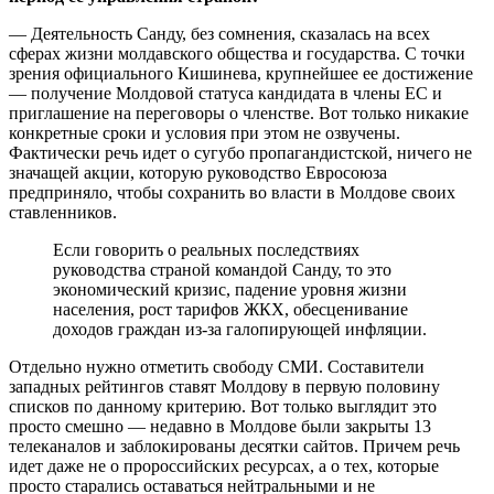
— Деятельность Санду, без сомнения, сказалась на всех
сферах жизни молдавского общества и государства. С точки
зрения официального Кишинева, крупнейшее ее достижение
— получение Молдовой статуса кандидата в члены ЕС и
приглашение на переговоры о членстве. Вот только никакие
конкретные сроки и условия при этом не озвучены.
Фактически речь идет о сугубо пропагандистской, ничего не
значащей акции, которую руководство Евросоюза
предприняло, чтобы сохранить во власти в Молдове своих
ставленников.
Если говорить о реальных последствиях
руководства страной командой Санду, то это
экономический кризис, падение уровня жизни
населения, рост тарифов ЖКХ, обесценивание
доходов граждан из-за галопирующей инфляции.
Отдельно нужно отметить свободу СМИ. Составители
западных рейтингов ставят Молдову в первую половину
списков по данному критерию. Вот только выглядит это
просто смешно — недавно в Молдове были закрыты 13
телеканалов и заблокированы десятки сайтов. Причем речь
идет даже не о пророссийских ресурсах, а о тех, которые
просто старались оставаться нейтральными и не