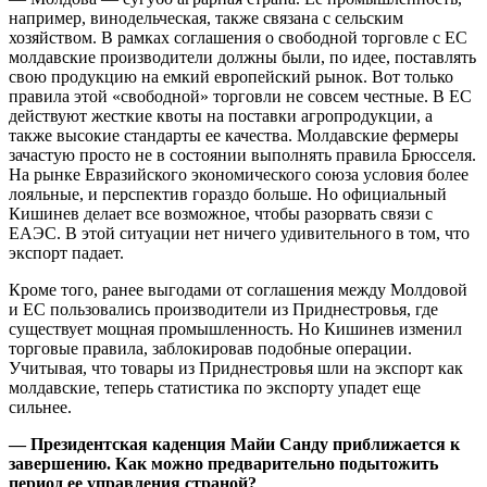
например, винодельческая, также связана с сельским
хозяйством. В рамках соглашения о свободной торговле с ЕС
молдавские производители должны были, по идее, поставлять
свою продукцию на емкий европейский рынок. Вот только
правила этой «свободной» торговли не совсем честные. В ЕС
действуют жесткие квоты на поставки агропродукции, а
также высокие стандарты ее качества. Молдавские фермеры
зачастую просто не в состоянии выполнять правила Брюсселя.
На рынке Евразийского экономического союза условия более
лояльные, и перспектив гораздо больше. Но официальный
Кишинев делает все возможное, чтобы разорвать связи с
ЕАЭС. В этой ситуации нет ничего удивительного в том, что
экспорт падает.
Кроме того, ранее выгодами от соглашения между Молдовой
и ЕС пользовались производители из Приднестровья, где
существует мощная промышленность. Но Кишинев изменил
торговые правила, заблокировав подобные операции.
Учитывая, что товары из Приднестровья шли на экспорт как
молдавские, теперь статистика по экспорту упадет еще
сильнее.
— Президентская каденция Майи Санду приближается к
завершению. Как можно предварительно подытожить
период ее управления страной?