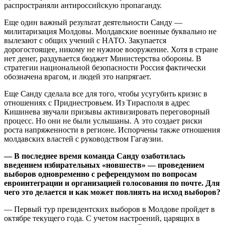
распространяли антироссийскую пропаганду.
Еще один важный результат деятельности Санду —
милитаризация Молдовы. Молдавские военные буквально не
вылезают с общих учений с НАТО. Закупается
дорогостоящее, никому не нужное вооружение. Хотя в стране
нет денег, раздувается бюджет Министерства обороны. В
стратегии национальной безопасности Россия фактически
обозначена врагом, и людей это напрягает.
Еще Санду сделала все для того, чтобы усугубить кризис в
отношениях с Приднестровьем. Из Тирасполя в адрес
Кишинева звучали призывы активизировать переговорный
процесс. Но они не были услышаны. А это создает риски
роста напряженности в регионе. Испорчены также отношения
молдавских властей с руководством Гагаузии.
— В последнее время команда Санду озаботилась
введением избирательных «новшеств» — проведением
выборов одновременно с референдумом по вопросам
евроинтеграции и организацией голосования по почте. Для
чего это делается и как может повлиять на исход выборов?
— Первый тур президентских выборов в Молдове пройдет в
октябре текущего года. С учетом настроений, царящих в