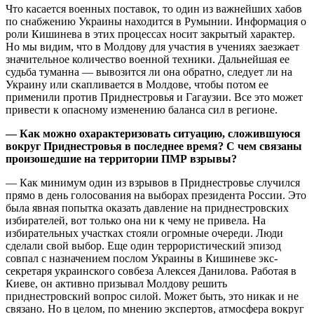
Что касается военных поставок, то один из важнейших хабов
по снабжению Украины находится в Румынии. Информация о
роли Кишинева в этих процессах носит закрытый характер.
Но мы видим, что в Молдову для участия в учениях заезжает
значительное количество военной техники. Дальнейшая ее
судьба туманна — вывозится ли она обратно, следует ли на
Украину или скапливается в Молдове, чтобы потом ее
применили против Приднестровья и Гагаузии. Все это может
привести к опасному изменению баланса сил в регионе.
— Как можно охарактеризовать ситуацию, сложившуюся
вокруг Приднестровья в последнее время? С чем связаны
произошедшие на территории ПМР взрывы?
— Как минимум один из взрывов в Приднестровье случился
прямо в день голосования на выборах президента России. Это
была явная попытка оказать давление на приднестровских
избирателей, вот только она ни к чему не привела. На
избирательных участках стояли огромные очереди. Люди
сделали свой выбор. Еще один террористический эпизод
совпал с назначением послом Украины в Кишиневе экс-
секретаря украинского совбеза Алексея Данилова. Работая в
Киеве, он активно призывал Молдову решить
приднестровский вопрос силой. Может быть, это никак и не
связано. Но в целом, по мнению экспертов, атмосфера вокруг