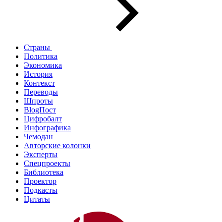
Страны
Политика
Экономика
История
Контекст
Переводы
Шпроты
BlogПост
Цифробалт
Инфографика
Чемодан
Авторские колонки
Эксперты
Спецпроекты
Библиотека
Проектор
Подкасты
Цитаты