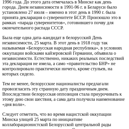
1996 года. До этого дата отмечалась в Минске как день
города. Днем независимости в 1991-96 г. в Беларуси было
установлено 27 июля – именно в этот день в 1990 г. была
принята декларация о суверенитете БССР. Произошло это в
рамках «парада суверенитетов», готовившего почву для
окончательного распада СССР.
Была еще одна дата–кандидат в белорусский День
независимости, 25 марта. В этот день в 1918 году так
называемая «Белорусская народная республика», в условиях
оккупации войсками кайзеровской Германии, объявила о
независимости. Естественно, никаких реальных последствий
эта декларация не имела, а само «правительство БНР» не
контролировало практически ничего, кроме стульев, на
которых сидело.
Тем не менее, белорусские националисты предлагали
провозгласить эту странную дату праздничным днем.
Впоследствии белорусская оппозиция стала приурочивать к
этому дню свои шествия, а сама дата получила наименование
«дня воли».
Следует отметить, что во время нацистской оккупации
Минска улицей 25 марта по инициативе
коллаборационистской Белорусской центральной рады