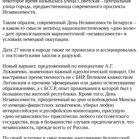
некоторое время называлась улица Советская – центральная
улица города, предшественница современного проспекта
Независимости.
Таким образом, современный День Независимости Беларуси –
в каком-то смысле антипод националистическому «дню воли»
- дате провозглашения марионеточной «независимости» в
условиях немецкой оккупации.
Дата 27 июля в народе также не прижилась и ассоциировалась
с постсоветскими хаосом и разрухой.
Новый вариант, предложенный по инициативе А.Г.
Лукашенко, знаменовал важный идеологический поворот. Он
выстраивал преемственность не с БНР, Великим княжеством
Литовским и прочими эфемерными или давно исчезнувшими
образованиями, а с БССР, опыт проживания в которой был у
большинства жителей республики. Кроме того, День
Независимости, приуроченный ко дню освобождения Минска
от немецко-фашистских захватчиков, убирал любую
антироссийскую и русофобскую коннотацию, присущую
«дню независимости» практически любого постсоветского
государства, ведь в большинстве случаев предполагается, что
независимость, прежде всего, от России.
По своей эстетике и смысловому наполнению белорусский