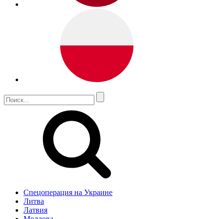
Спецоперация на Украине
Литва
Латвия
Молдова