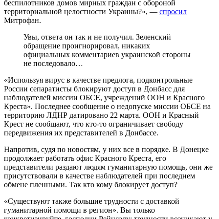
беспилотников домов мирных граждан с обороной
территориальной целостности Украины?», —
спросил
Митрофан.
Увы, ответа он так и не получил. Зеленский
обращение проигнорировал, никаких
официальных комментариев украинской стороны
не последовало…
«Используя вирус в качестве предлога, подконтрольные
России сепаратисты блокируют доступ в Донбасс для
наблюдателей миссии ОБСЕ, учреждений ООН и Красного
Креста». Последнее сообщение о недопуске миссии ОБСЕ на
территорию ЛДНР датировано 22 марта. ООН и Красный
Крест не сообщают, что кто-то ограничивает свободу
передвижения их представителей в Донбассе.
Напротив, судя по новостям, у них все в порядке. В Донецке
продолжает работать офис Красного Креста, его
представители раздают людям гуманитарную помощь, они же
присутствовали в качестве наблюдателей при последнем
обмене пленными. Так кто кому блокирует доступ?
«Существуют также большие трудности с доставкой
гуманитарной помощи в регион». Вы только
конкретизируйте, господин Рейнсалу: трудности возникают у