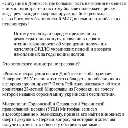
«Ситуация в Донбассе, где большая часть населения находится
в пожилом возрасте и поэтому больше подвержена риску,
когда речь заходит о коронавирусе, крайне тревожна», —
слава Богу, хотя бы эстонский МИД вспомнил о донбасских
пенсионерах!
Потому что «слуги народа» предпочли их
демонстративно кинуть, провалив в первом
чтении законопроект об упрощении получения
жителями ОРДЛО украинских пенсий и возврата
накопленных за годы войны долгов.
Это эстонского министра не тревожит?
«Режим прекращения огня в Донбассе не соблюдается».
Наверное, ВСУ очень хотят его соблюдать, но «боевики» их
все время провоцируют? Пусть Рейнсалу расскажет об этом
родителям 25-летней Мирославы из Горловки, на голову
которой недавно сбросил мину украинский беспилотник.
Митрополит Горловский и Славянский Украинской
православной церкви (УПЦ) Митрофан записал
видеообращение к Зеленскому, призвав его найти виновных в
смерти девушки. «Первый вопрос, на который я хотел бы
получить ответ: что общего у обстрелов минами с