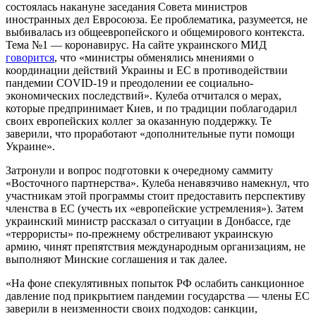
состоялась накануне заседания Совета министров
иностранных дел Евросоюза. Ее проблематика, разумеется, не
выбивалась из общеевропейского и общемирового контекста.
Тема №1 — коронавирус. На сайте украинского МИД
говорится
, что «министры обменялись мнениями о
координации действий Украины и ЕС в противодействии
пандемии COVID-19 и преодолении ее социально-
экономических последствий». Кулеба отчитался о мерах,
которые предпринимает Киев, и по традиции поблагодарил
своих европейских коллег за оказанную поддержку. Те
заверили, что проработают «дополнительные пути помощи
Украине».
Затронули и вопрос подготовки к очередному саммиту
«Восточного партнерства». Кулеба ненавязчиво намекнул, что
участникам этой программы стоит предоставить перспективу
членства в ЕС (учесть их «европейские устремления»). Затем
украинский министр рассказал о ситуации в Донбассе, где
«террористы» по-прежнему обстреливают украинскую
армию, чинят препятствия международным организациям, не
выполняют Минские соглашения и так далее.
«На фоне спекулятивных попыток РФ ослабить санкционное
давление под прикрытием пандемии государства — члены ЕС
заверили в неизменности своих подходов: санкции,