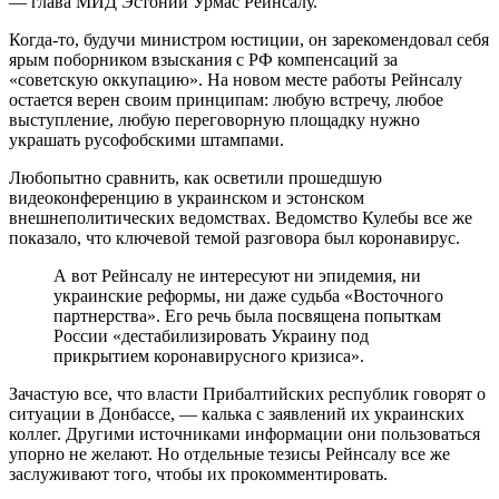
— глава МИД Эстонии Урмас Рейнсалу.
Когда-то, будучи министром юстиции, он зарекомендовал себя
ярым поборником взыскания с РФ компенсаций за
«советскую оккупацию». На новом месте работы Рейнсалу
остается верен своим принципам: любую встречу, любое
выступление, любую переговорную площадку нужно
украшать русофобскими штампами.
Любопытно сравнить, как осветили прошедшую
видеоконференцию в украинском и эстонском
внешнеполитических ведомствах. Ведомство Кулебы все же
показало, что ключевой темой разговора был коронавирус.
А вот Рейнсалу не интересуют ни эпидемия, ни
украинские реформы, ни даже судьба «Восточного
партнерства». Его речь была посвящена попыткам
России «дестабилизировать Украину под
прикрытием коронавирусного кризиса».
Зачастую все, что власти Прибалтийских республик говорят о
ситуации в Донбассе, — калька с заявлений их украинских
коллег. Другими источниками информации они пользоваться
упорно не желают. Но отдельные тезисы Рейнсалу все же
заслуживают того, чтобы их прокомментировать.