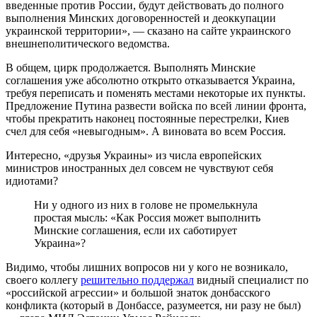
введенные против России, будут действовать до полного
выполнения Минских договоренностей и деоккупации
украинской территории», — сказано на сайте украинского
внешнеполитического ведомства.
В общем, цирк продолжается. Выполнять Минские
соглашения уже абсолютно открыто отказывается Украина,
требуя переписать и поменять местами некоторые их пункты.
Предложение Путина развести войска по всей линии фронта,
чтобы прекратить наконец постоянные перестрелки, Киев
счел для себя «невыгодным». А виновата во всем Россия.
Интересно, «друзья Украины» из числа европейских
министров иностранных дел совсем не чувствуют себя
идиотами?
Ни у одного из них в голове не промелькнула
простая мысль: «Как Россия может выполнить
Минские соглашения, если их саботирует
Украина»?
Видимо, чтобы лишних вопросов ни у кого не возникало,
своего коллегу
решительно поддержал
видный специалист по
«российской агрессии» и большой знаток донбасского
конфликта (который в Донбассе, разумеется, ни разу не был)