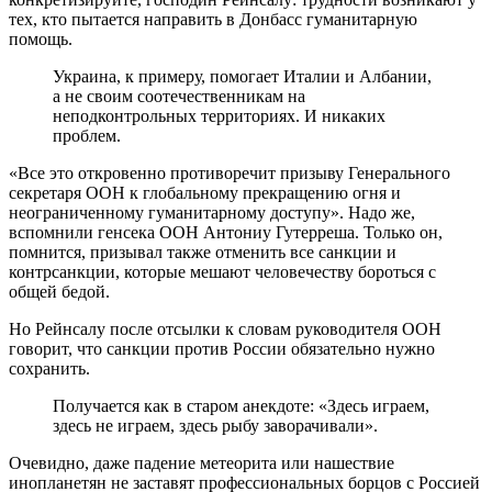
тех, кто пытается направить в Донбасс гуманитарную
помощь.
Украина, к примеру, помогает Италии и Албании,
а не своим соотечественникам на
неподконтрольных территориях. И никаких
проблем.
«Все это откровенно противоречит призыву Генерального
секретаря ООН к глобальному прекращению огня и
неограниченному гуманитарному доступу». Надо же,
вспомнили генсека ООН Антониу Гутерреша. Только он,
помнится, призывал также отменить все санкции и
контрсанкции, которые мешают человечеству бороться с
общей бедой.
Но Рейнсалу после отсылки к словам руководителя ООН
говорит, что санкции против России обязательно нужно
сохранить.
Получается как в старом анекдоте: «Здесь играем,
здесь не играем, здесь рыбу заворачивали».
Очевидно, даже падение метеорита или нашествие
инопланетян не заставят профессиональных борцов с Россией