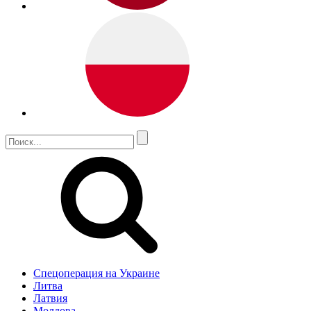
Спецоперация на Украине
Литва
Латвия
Молдова