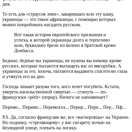
дня.
То есть для «страусов леви», заваривших всю эту кашу,
украинцы — это такие африканцы, с помощью которых
можно попробовать нагадить русским.
Вот такая история европейского признания и
успеха, к которой украинцы долго и терпеливо
шли, буквально брели по колено в братской крови
Донбасса.
Бедные, бедные вы украинцы, не нужны вы никому кроме
русских, которые пытаются вытащить вас из мясорубки. А
украинцы за это, хохоча, пытаются выдавить спасителю глаза
и утянуть его на дно.
Господь лишает разума того, кого хочет погубить. Кстати,
умереть насильственной смертью — сгинуть — по-
французски «périr» (перир). Ничего не напоминает?
Перемо... Перимо... Перемоххх... Перир... Пери... Пер... Пф...
P.S. Да, согласно французам же, все «вагнеровцы» на Украине.
Но подонку, «стреляющему» у вас сигарету ночью на
безлюдной улице, плевать на логику.