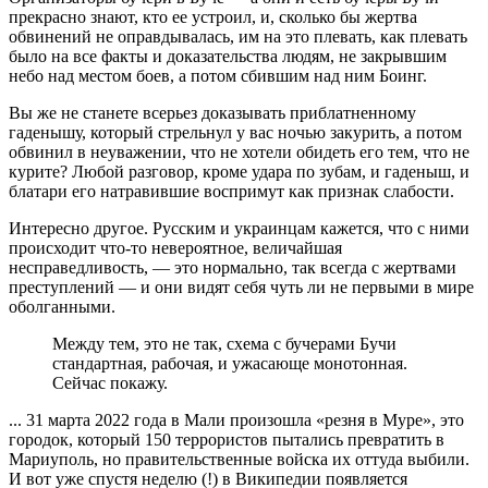
прекрасно знают, кто ее устроил, и, сколько бы жертва
обвинений не оправдывалась, им на это плевать, как плевать
было на все факты и доказательства людям, не закрывшим
небо над местом боев, а потом сбившим над ним Боинг.
Вы же не станете всерьез доказывать приблатненному
гаденышу, который стрельнул у вас ночью закурить, а потом
обвинил в неуважении, что не хотели обидеть его тем, что не
курите? Любой разговор, кроме удара по зубам, и гаденыш, и
блатари его натравившие воспримут как признак слабости.
Интересно другое. Русским и украинцам кажется, что с ними
происходит что-то невероятное, величайшая
несправедливость, — это нормально, так всегда с жертвами
преступлений — и они видят себя чуть ли не первыми в мире
оболганными.
Между тем, это не так, схема с бучерами Бучи
стандартная, рабочая, и ужасающе монотонная.
Сейчас покажу.
... 31 марта 2022 года в Мали произошла «резня в Муре», это
городок, который 150 террористов пытались превратить в
Мариуполь, но правительственные войска их оттуда выбили.
И вот уже спустя неделю (!) в Википедии появляется