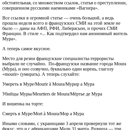
обстоятельная, со множеством ссылок, статья о преступлении,
совершенном русскими наемниками «Вагнера».
Все ссылки в огромной статье — очень большой, а ведь
прошла неделя всего и французских СМИ на этой земле не
было — даны на АФП, РФИ, Либерасьон, и прочих СМИ
Франции. В стиле «... Как подтвердил нам анонимный житель
Мура».
А теперь самое вкусное.
Место для резни французские специалисты-террористы
выбрали не случайно. По-французски название города Moura
(Мура), и оно созвучно, буквально один корень, глаголу
«mourir» (умирать). А теперь слухайте:
Умереть в Муре/Mourir à Moura/Мурир а Мура
Убийцы Муры/Meurtiers de Moura/Мёртье де Мура
И вишенка на торте:
Смерть в Муре/Mort à Moura/Мор а Мура
Иными словами, с украинцами 3 апреля провернули тот же
фокус, что и с африканцами Мали 31 марта. Разница — три