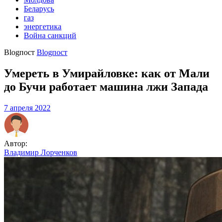
Беларусь
газ
энергетика
Война санкций
Blogпост
Blogпост
Умереть в Умирайловке: как от Мали
до Бучи работает машина лжи Запада
7 апреля 2022
Автор:
Владимир Лорченков