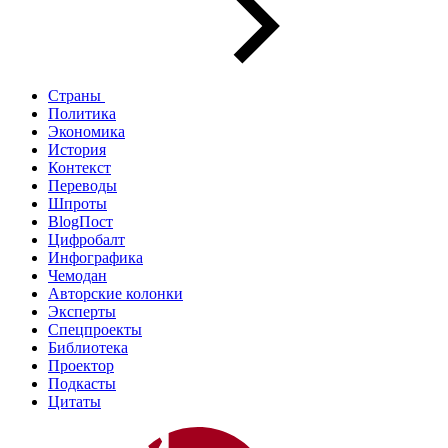
Страны
Политика
Экономика
История
Контекст
Переводы
Шпроты
BlogПост
Цифробалт
Инфографика
Чемодан
Авторские колонки
Эксперты
Спецпроекты
Библиотека
Проектор
Подкасты
Цитаты