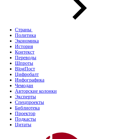
Страны
Политика
Экономика
История
Контекст
Переводы
Шпроты
BlogПост
Цифробалт
Инфографика
Чемодан
Авторские колонки
Эксперты
Спецпроекты
Библиотека
Проектор
Подкасты
Цитаты