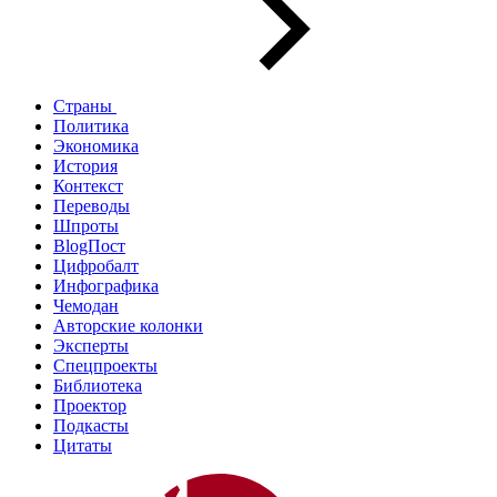
Страны
Политика
Экономика
История
Контекст
Переводы
Шпроты
BlogПост
Цифробалт
Инфографика
Чемодан
Авторские колонки
Эксперты
Спецпроекты
Библиотека
Проектор
Подкасты
Цитаты