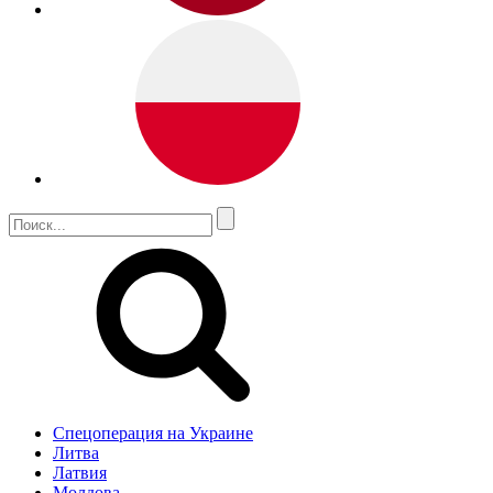
Спецоперация на Украине
Литва
Латвия
Молдова