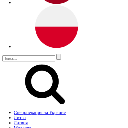
Спецоперация на Украине
Литва
Латвия
Молдова