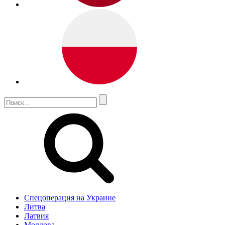
Спецоперация на Украине
Литва
Латвия
Молдова