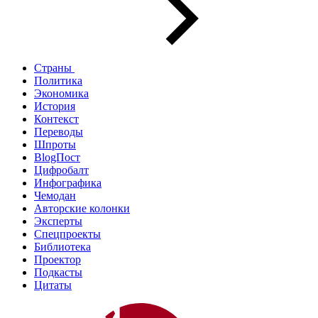
Страны
Политика
Экономика
История
Контекст
Переводы
Шпроты
BlogПост
Цифробалт
Инфографика
Чемодан
Авторские колонки
Эксперты
Спецпроекты
Библиотека
Проектор
Подкасты
Цитаты