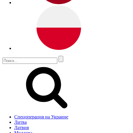
Спецоперация на Украине
Литва
Латвия
Молдова