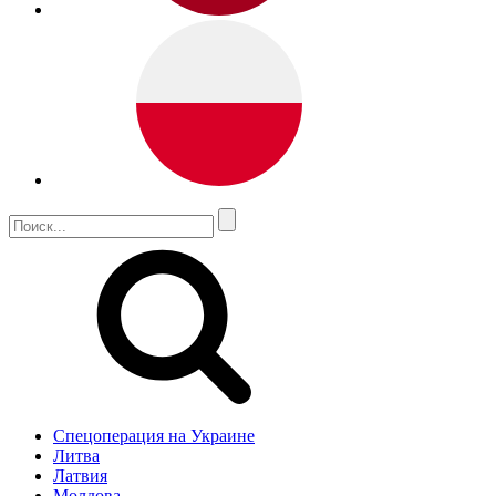
Спецоперация на Украине
Литва
Латвия
Молдова