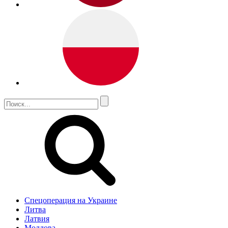
Спецоперация на Украине
Литва
Латвия
Молдова