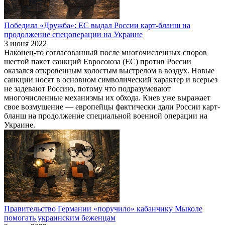
Победила «Дружба»: ЕС выдал России карт-бланш на
продолжение спецоперации на Украине
3 июня 2022
Наконец-то согласованный после многочисленных споров
шестой пакет санкций Евросоюза (ЕС) против России
оказался откровенным холостым выстрелом в воздух. Новые
санкции носят в основном символический характер и всерьез
не задевают Россию, потому что подразумевают
многочисленные механизмы их обхода. Киев уже выражает
свое возмущение — европейцы фактически дали России карт-
бланш на продолжение специальной военной операции на
Украине.
Правительство Германии «поручило» кабанчику Мыколе
помогать украинским беженцам