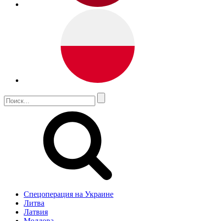
Спецоперация на Украине
Литва
Латвия
Молдова