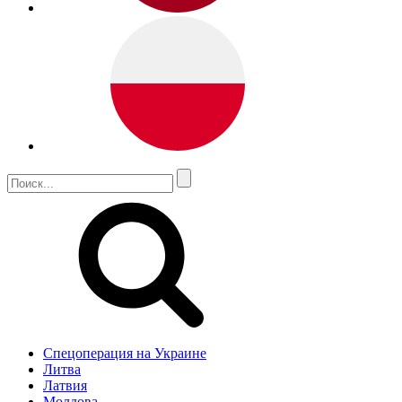
Спецоперация на Украине
Литва
Латвия
Молдова