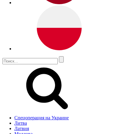
Спецоперация на Украине
Литва
Латвия
Молдова