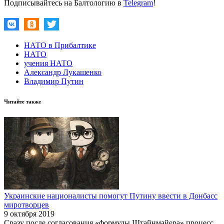
Подписывайтесь на Балтологию в
Telegram
!
НАТО в Прибалтике
НАТО
учения НАТО
Александр Лукашенко
Владимир Путин
Читайте также
Украинские националисты помогут Путину ввести в Донбасс
миротворцев
9 октября 2019
Сразу после согласования «формулы Штайнмайера» процесс