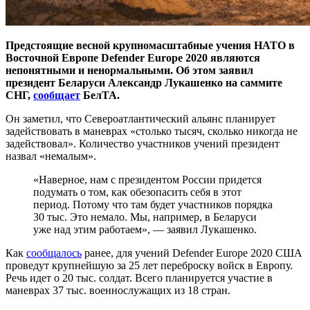
Предстоящие весной крупномасштабные учения НАТО в
Восточной Европе Defender Europe 2020 являются
непонятными и ненормальными. Об этом заявил
президент Беларуси Александр Лукашенко на саммите
СНГ,
сообщает
БелТА.
Он заметил, что Североатлантический альянс планирует
задействовать в маневрах «столько тысяч, сколько никогда не
задействовал». Количество участников учений президент
назвал «немалым».
«Наверное, нам с президентом России придется
подумать о том, как обезопасить себя в этот
период. Потому что там будет участников порядка
30 тыс. Это немало. Мы, например, в Беларуси
уже над этим работаем», — заявил Лукашенко.
Как
сообщалось
ранее, для учений Defender Europe 2020 США
проведут крупнейшую за 25 лет переброску войск в Европу.
Речь идет о 20 тыс. солдат. Всего планируется участие в
маневрах 37 тыс. военнослужащих из 18 стран.