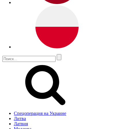
Спецоперация на Украине
Литва
Латвия
Молдова