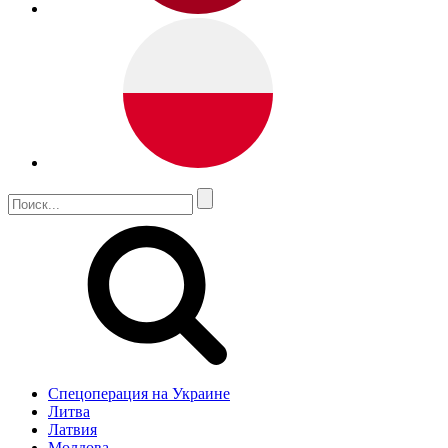
Спецоперация на Украине
Литва
Латвия
Молдова