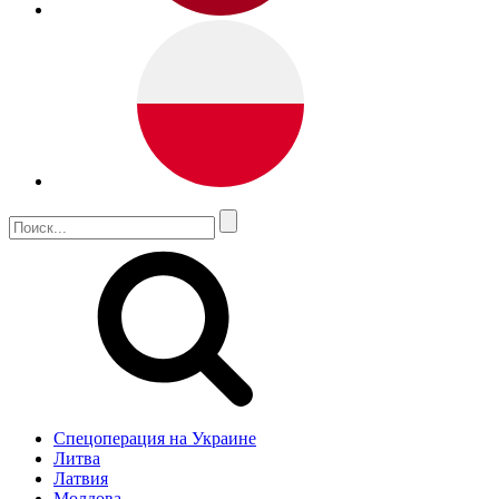
Спецоперация на Украине
Литва
Латвия
Молдова