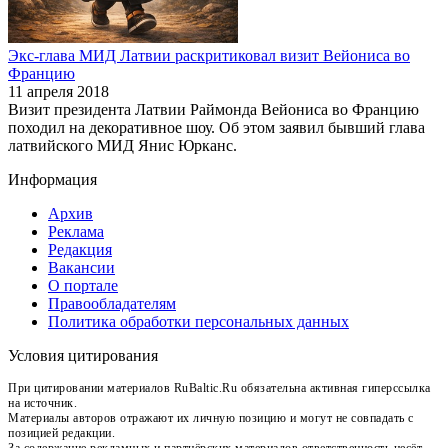
Экс-глава МИД Латвии раскритиковал визит Вейониса во
Францию
11 апреля 2018
Визит президента Латвии Раймонда Вейониса во Францию
походил на декоративное шоу. Об этом заявил бывший глава
латвийского МИД Янис Юрканс.
Информация
Архив
Реклама
Редакция
Вакансии
О портале
Правообладателям
Политика обработки персональных данных
Условия цитирования
При цитировании материалов RuBaltic.Ru обязательна активная гиперссылка
на источник.
Материалы авторов отражают их личную позицию и могут не совпадать с
позицией редакции.
За содержание рекламных и партнёрских материалов ответственность несёт