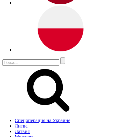
Спецоперация на Украине
Литва
Латвия
Молдова